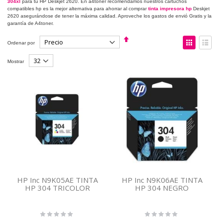
304xl
para tu HP Deskjet 2620. En a4toner recomendamos nuestros cartuchos
compatibles hp es la mejor alternativa para ahorrar al comprar
tinta impresora hp
Deskjet
2620 asegurándose de tener la máxima calidad. Aproveche los gastos de envió Gratis y la
garantía de A4toner.
Fijar
Ver
Ordenar por
Dirección
como
Descendente
Parrilla
Lista
Mostrar
HP Inc N9K05AE TINTA
HP Inc N9K06AE TINTA
HP 304 TRICOLOR
HP 304 NEGRO
Rating:
Rating:
0%
0%