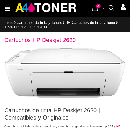
Ir
items
al
0
Cart
Buscar
contenido
Inicio
Cartuchos de tinta y toners
HP Cartuchos de tinta y toner
Tinta HP 304 / HP 304 XL
Cartuchos HP Deskjet 2620
Cartuchos de tinta HP Deskjet 2620 |
Compatibles y Originales
Cartuchos reciclados calidad premium y cartuchos originales en la versión hp 304 y
HP