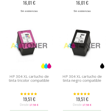
16,01 €
16,01 €
Sin existencias
Sin existencias
HP 304 XL cartucho de
HP 304 XL cartucho de
tinta tricolor compatible
tinta negro compatible
Valoración:
Valoración:
100%
100%
19,51 €
19,51 €
Desde
Desde
17,56 €
17,56 €