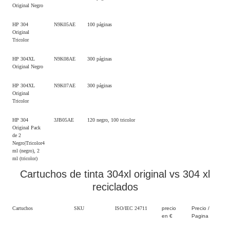
Original Negro
HP 304
N9K05AE
100 páginas
Original
Tricolor
HP 304XL
N9K08AE
300 páginas
Original Negro
HP 304XL
N9K07AE
300 páginas
Original
Tricolor
HP 304
3JB05AE
120 negro, 100 tricolor
Original Pack
de 2
Negro|Tricolor4
ml (negro), 2
ml (tricolor)
Cartuchos de tinta 304xl original vs 304 xl
reciclados
Cartuchos
SKU
ISO/IEC 24711
precio
Precio /
en €
Pagina