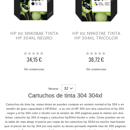
HP Inc N9K08AE TINTA
HP Inc N9K07AE TINTA
HP 304XL NEGRO
HP 304XL TRICOLOR
Rating:
Rating:
0%
0%
34,15 €
38,72 €
Sin existencias
Sin existencias
Mostrar
Cartuchos de tinta 304 304xl
Cartuchos de tinta hp, estas tintas se pueden comprar en version normal el hp 304 o en
versión de gran capacidad o HP304xl , a su vez el HP 304 son dos cartuchos el hp 304
negro y el hp 304 color o tricolor con la version de 300 paginas pasa lo mismo son dos
tintas: cartucho hp 304 xl negra y cartuchos hp304xl tricolor o color. Como puedes ver en
la tabla de mas abajo el precio por copia de los cartuchos hp 304xl es mucho mas barato
que el precio de los hp 304 por esa razón su tienes pensado imprimir mas de 300 paginas