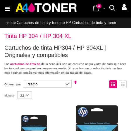
Ir
items
al
0
Cart
Buscar
contenido
Inicio
Cartuchos de tinta y toners
HP Cartuchos de tinta y toner
Tinta HP 304 / HP 304 XL
Cartuchos de tinta HP304 / HP 304XL |
Originales y compatibles
Los
cartuchos de tinta hp
de la serie 304 son un cartucho negro y otro de color que lleva
los tres colores, se pueden comprar en versión XL con las que puedes imprimir muchas
mas paginas, podéis ver mas información en las tablas de abajo.
Fijar
Ver
Ordenar por
Dirección
como
Descendente
Parrilla
Lista
Mostrar