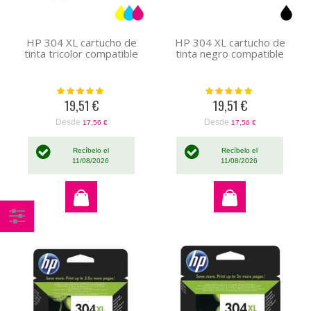
HP 304 XL cartucho de
HP 304 XL cartucho de
tinta tricolor compatible
tinta negro compatible
Valoración:
Valoración:
100%
100%
19,51 €
19,51 €
Desde
Desde
17,56 €
17,56 €
Recíbelo el
Recíbelo el
11/08/2026
11/08/2026
Comprar
por