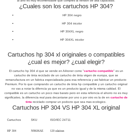
al año es muy recomendable que compres la version de alta capacidad.
¿Cuales son los cartuchos HP 304?
HP 304 negro
HP 304 tricolor
HP 304XL negro
HP 304XL tricolor
Cartuchos hp 304 xl originales o compatibles
¿cual es mejor? ¿cual elegir?
El cartucho hp 304 xl que se vende en A4toner como "
cartucho compatible
" es un
cartucho de tinta reciclado de un cartucho de tinta virgen de europa, que se
remanufactura en un fabrica especializada para esa referencia y asi fabricar un producto
Premium. Por lo que comprando un cartucho de tinta hp compatible y un cartucho original
no vas a notar la diferncia ya que es un producto igual y de la misma calidad. El
compatible es un cartucho un poco mas barato pero en esta referncia el ahorro no es muy
significativo, la diferencia real para decantarse por uno o por otro es la de en
cartucho de
tinta
reciclado comprar un podocto que sea mas ecologico.
Cartuchos HP 304 VS HP 304 XL original
Cartuchos
SKU
ISO/IEC 24711
HP 304
N9K06AE
120 páginas