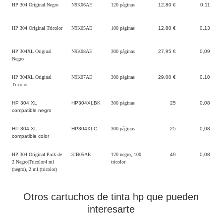
HP 304 Original Negro
N9K06AE
120 páginas
12,80 €
0,11
HP 304 Original Tricolor
N9K05AE
100 páginas
12,80 €
0,13
HP 304XL Original
N9K08AE
300 páginas
27,95 €
0,09
Negro
HP 304XL Original
N9K07AE
300 páginas
29,00 €
0,10
Tricolor
HP 304 XL
HP304XLBK
300 páginas
25
0,08
compatible negro
HP 304 XL
HP304XLC
300 páginas
25
0,08
compatible color
HP 304 Original Pack de
3JB05AE
120 negro, 100
49
0,08
2 Negro|Tricolor4 ml
tricolor
(negro), 2 ml (tricolor)
Otros cartuchos de tinta hp que pueden
interesarte