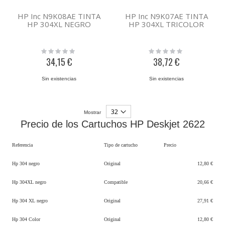
HP Inc N9K08AE TINTA
HP Inc N9K07AE TINTA
HP 304XL NEGRO
HP 304XL TRICOLOR
Rating:
Rating:
0%
0%
34,15 €
38,72 €
Sin existencias
Sin existencias
Mostrar
Precio de los Cartuchos HP Deskjet 2622
Referencia
Tipo de cartucho
Precio
Hp 304 negro
Original
12,80 €
Hp 304XL negro
Compatible
20,66 €
Hp 304 XL negro
Original
27,91 €
Hp 304 Color
Original
12,80 €