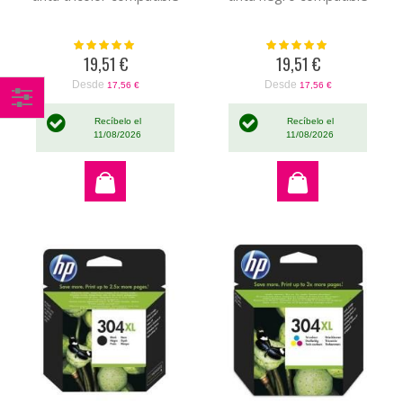
Valoración:
Valoración:
100%
100%
19,51 €
19,51 €
Desde
Desde
17,56 €
17,56 €
Comprar
Recíbelo el
Recíbelo el
11/08/2026
11/08/2026
por