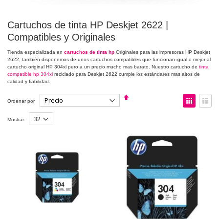
Cartuchos de tinta HP Deskjet 2622 |
Compatibles y Originales
Tienda especializada en
cartuchos de tinta hp
Originales para las impresoras HP Deskjet
2622, también disponemos de unos cartuchos compatibles que funcionan igual o mejor al
cartucho original HP 304xl pero a un precio mucho mas barato. Nuestro cartucho de
tinta
compatible hp 304xl
reciclado para Deskjet 2622 cumple los estándares mas altos de
calidad y fiabilidad.
Fijar
Ver
Ordenar por
Dirección
como
Descendente
Parrilla
Lista
Mostrar