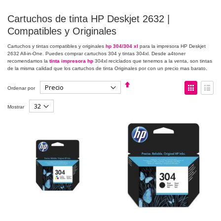
Cartuchos de tinta HP Deskjet 2632 |
Compatibles y Originales
Cartuchos y tintas compatibles y originales
hp 304/304 xl
para la impresora HP Deskjet
2632 All-in-One. Puedes comprar cartuchos 304 y tintas 304xl. Desde a4toner
recomendamos la
tinta impresora hp
304xl reciclados que tenemos a la venta, son tintas
de la misma calidad que los cartuchos de tinta Originales por con un precio mas barato.
Fijar
Ver
Ordenar por
Dirección
como
Descendente
Parrilla
Lista
Mostrar