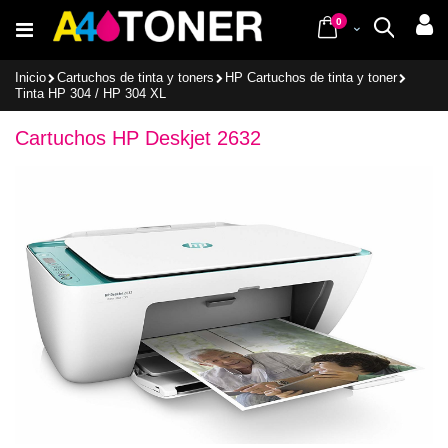
Ir
items
al
0
Cart
Buscar
contenido
Inicio
Cartuchos de tinta y toners
HP Cartuchos de tinta y toner
Tinta HP 304 / HP 304 XL
Cartuchos HP Deskjet 2632