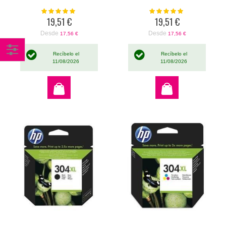
Valoración:
Valoración:
100%
100%
19,51 €
19,51 €
Desde
Desde
17,56 €
17,56 €
Recíbelo el
Recíbelo el
11/08/2026
11/08/2026
Comprar
por