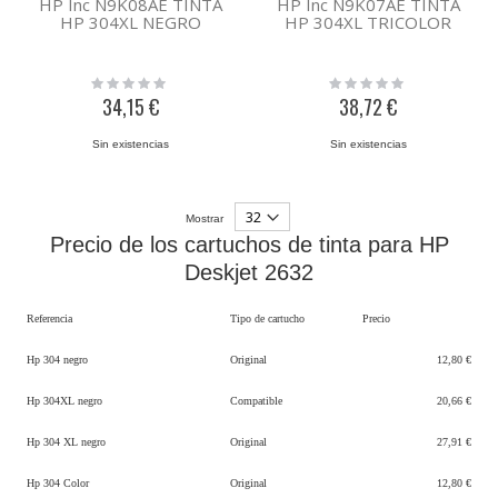
HP Inc N9K08AE TINTA
HP Inc N9K07AE TINTA
HP 304XL NEGRO
HP 304XL TRICOLOR
Rating:
Rating:
0%
0%
34,15 €
38,72 €
Sin existencias
Sin existencias
Mostrar
Precio de los cartuchos de tinta para HP
Deskjet 2632
Referencia
Tipo de cartucho
Precio
Hp 304 negro
Original
12,80 €
Hp 304XL negro
Compatible
20,66 €
Hp 304 XL negro
Original
27,91 €
Hp 304 Color
Original
12,80 €