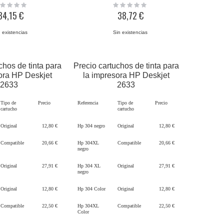
ing:
Rating:
0%
34,15 €
38,72 €
 existencias
Sin existencias
chos de tinta para
Precio cartuchos de tinta para
ora HP Deskjet
la impresora HP Deskjet
2633
2633
Tipo de
Precio
Referencia
Tipo de
Precio
cartucho
cartucho
Original
12,80 €
Hp 304 negro
Original
12,80 €
Compatible
20,66 €
Hp 304XL
Compatible
20,66 €
negro
Original
27,91 €
Hp 304 XL
Original
27,91 €
negro
Original
12,80 €
Hp 304 Color
Original
12,80 €
Compatible
22,50 €
Hp 304XL
Compatible
22,50 €
Color