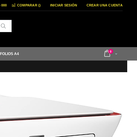
6 000
COMPARAR (
)
INICIAR SESIÓN
CREAR UNA CUENTA
Buscar
items
0
 FOLIOS A4
Cart