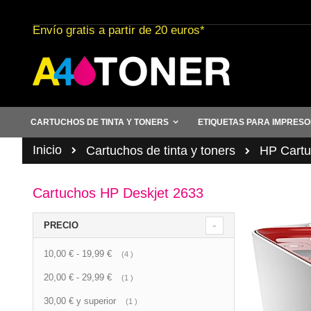
Ir
al
Envío gratis a partir de 20 euros*
contenido
CARTUCHOS DE TINTA Y TONERS
ETIQUETAS PARA IMPRES
Inicio
Cartuchos de tinta y toners
HP Cartuc
Cartuchos HP Deskjet 2633
PRECIO
10,00 €
-
19,99 €
artículo
4
20,00 €
-
29,99 €
artículo
1
30,00 €
y superior
artículo
1