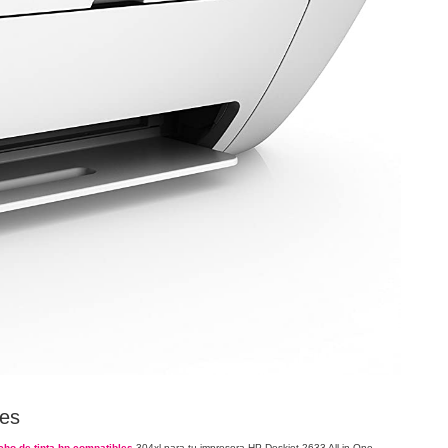
les
cho de tinta hp compatibles
304xl para tu impresora HP Deskjet 2633 All-in-One,