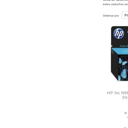
estos cartuchos son
Ordenar por
HP Inc N
30
Rat
0%