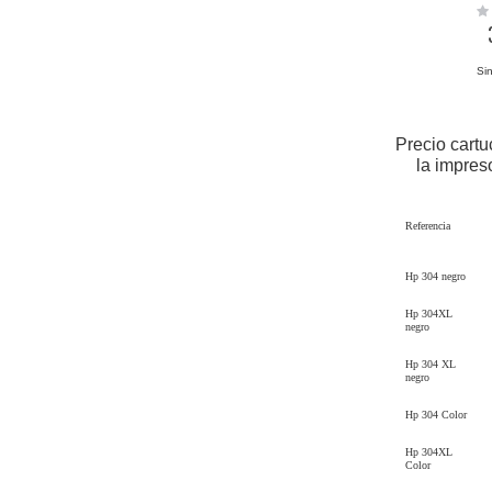
Rat
0%
Sin
Precio cartu
la impres
Referencia
Hp 304 negro
Hp 304XL
negro
Hp 304 XL
negro
Hp 304 Color
Hp 304XL
Color