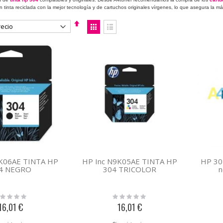
 tinta reciclada con la mejor tecnología y de cartuchos originales vírgenes, lo que asegura la m
Fijar
Ver
Dirección
como
Descendente
Parrilla
Lista
9K06AE TINTA HP
HP Inc N9K05AE TINTA HP
HP 304
4 NEGRO
304 TRICOLOR
n
ing:
Rating:
0%
16,01 €
16,01 €