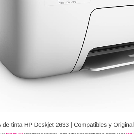
 de tinta HP Deskjet 2633 | Compatibles y Origina
s de
tinta hp 304
compatibles y originales. Desde A4toner recomendamos la compra de los
cartu