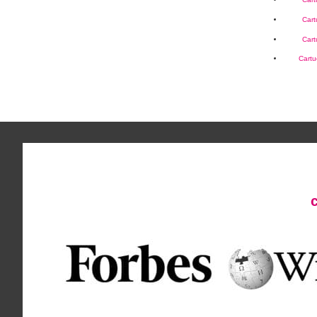
Car
Car
Cartu