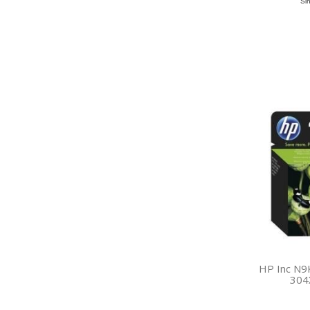
Sin
HP Inc N
304