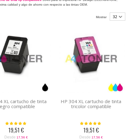
áxima calidad y algo de ahorro con respecto a las tintas OEM.
Mostrar
 XL cartucho de tinta
HP 304 XL cartucho de tinta
egro compatible
tricolor compatible
Valoración:
Valoración:
100%
100%
19,51 €
19,51 €
Desde
Desde
17,56 €
17,56 €