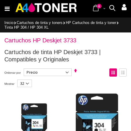
Ir
items
al
0
Cart
Buscar
contenido
Inicio
Cartuchos de tinta y toners
HP Cartuchos de tinta y toner
Tinta HP 304 / HP 304 XL
Cartuchos HP Deskjet 3733
Cartuchos de tinta HP Deskjet 3733 |
Compatibles y Originales
Fijar
Ver
Ordenar por
Dirección
como
Descendente
Parrilla
Lista
Mostrar