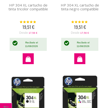
HP 304 XL cartucho de
HP 304 XL cartucho de
tinta tricolor compatible
tinta negro compatible
Valoración:
Valoración:
100%
100%
19,51 €
19,51 €
Desde
Desde
17,56 €
17,56 €
Recíbelo el
Recíbelo el
11/08/2026
11/08/2026