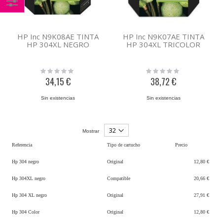
Comprar
por
HP Inc N9K08AE TINTA
HP Inc N9K07AE TINTA
HP 304XL NEGRO
HP 304XL TRICOLOR
Rating:
Rating:
0%
0%
34,15 €
38,72 €
Sin existencias
Sin existencias
Mostrar
Referencia
Tipo de cartucho
Precio
Hp 304 negro
Original
12,80 €
Hp 304XL negro
Compatible
20,66 €
Hp 304 XL negro
Original
27,91 €
Hp 304 Color
Original
12,80 €