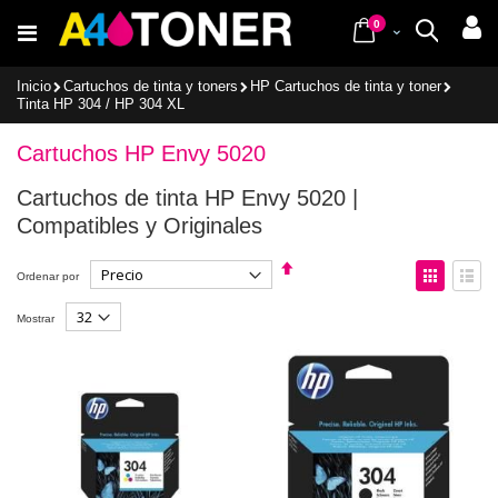
Ir
items
al
0
Cart
Buscar
contenido
Inicio
Cartuchos de tinta y toners
HP Cartuchos de tinta y toner
Tinta HP 304 / HP 304 XL
Cartuchos HP Envy 5020
Cartuchos de tinta HP Envy 5020 |
Compatibles y Originales
Fijar
Ver
Ordenar por
Dirección
como
Descendente
Parrilla
Lista
Mostrar