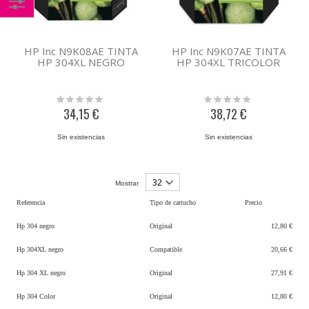
Comprar
por
HP Inc N9K08AE TINTA
HP Inc N9K07AE TINTA
HP 304XL NEGRO
HP 304XL TRICOLOR
Rating:
Rating:
0%
0%
34,15 €
38,72 €
Sin existencias
Sin existencias
Mostrar
Referencia
Tipo de cartucho
Precio
Hp 304 negro
Original
12,80 €
Hp 304XL negro
Compatible
20,66 €
Hp 304 XL negro
Original
27,91 €
Hp 304 Color
Original
12,80 €