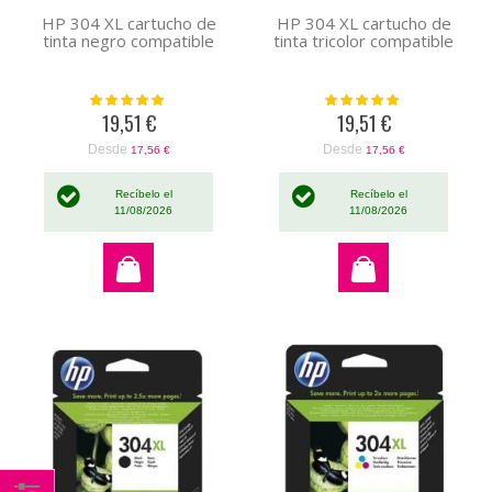
HP 304 XL cartucho de
HP 304 XL cartucho de
tinta negro compatible
tinta tricolor compatible
Valoración:
Valoración:
100%
100%
19,51 €
19,51 €
Desde
Desde
17,56 €
17,56 €
Recíbelo el
Recíbelo el
11/08/2026
11/08/2026