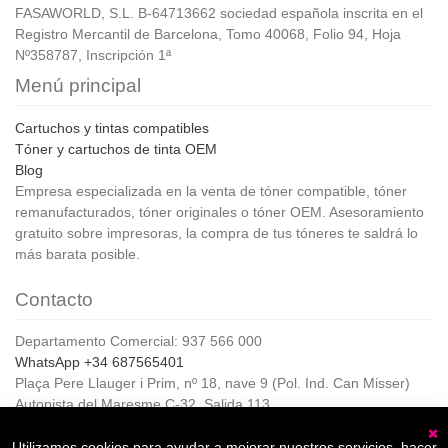
FASAWORLD, S.L. B-64713662 sociedad española inscrita en el
Registro Mercantil de Barcelona, Tomo 40068, Folio 94, Hoja
Nº358787, Inscripción 1ª
Menú principal
Cartuchos y tintas compatibles
Tóner y cartuchos de tinta OEM
Blog
Empresa especializada en la venta de tóner compatible, tóner
remanufacturados, tóner originales o tóner OEM. Asesoramiento
gratuito sobre impresoras, la compra de tus tóneres te saldrá lo
más barata posible.
Contacto
Departamento Comercial: 937 566 000
WhatsApp +34 687565401
Plaça Pere Llauger i Prim, nº 18, nave 9 (Pol. Ind. Can Misser)
Autopista del Maresme C-32, Salida 113
08360, Canet de Mar (Barcelona)
Horario de Atención al cliente:
Utilizamos cookies para ayudar a mejorar nuestros servicios, hacer