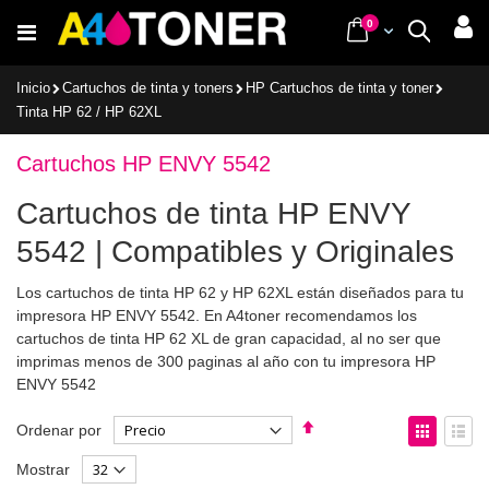
Ir
items
0
Cart
Buscar
al
contenido
Inicio
Cartuchos de tinta y toners
HP Cartuchos de tinta y toner
Tinta HP 62 / HP 62XL
Cartuchos HP ENVY 5542
Cartuchos de tinta HP ENVY
5542 | Compatibles y Originales
Los cartuchos de tinta HP 62 y HP 62XL están diseñados para tu
impresora HP ENVY 5542. En A4toner recomendamos los
cartuchos de tinta HP 62 XL de gran capacidad, al no ser que
imprimas menos de 300 paginas al año con tu impresora HP
ENVY 5542
Fijar
Ver
Ordenar por
Dirección
como
Parrilla
List
Mostrar
Descendente