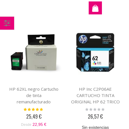
Comprar
por
HP 62XL negro Cartucho
HP Inc C2P06AE
de tinta
CARTUCHO TINTA
remanufacturado
ORIGINAL HP 62 TRICO
compatible con HP
Valoración:
Rating:
100%
0%
C2P05AE
25,49 €
26,57 €
22,95 €
Desde
Sin existencias