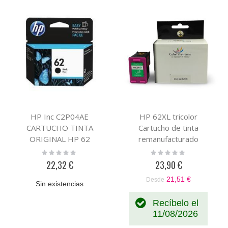
HP Inc C2P04AE
HP 62XL tricolor
CARTUCHO TINTA
Cartucho de tinta
ORIGINAL HP 62
remanufacturado
NEGRO
compatible con HP
Rating:
Rating:
0%
0%
C2P07AE
22,32 €
23,90 €
21,51 €
Desde
Sin existencias
Recíbelo el
11/08/2026