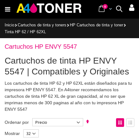
Ir
items
0
Cart
Buscar
al
contenido
Inicio
Cartuchos de tinta y toners
HP Cartuchos de tinta y toner
Tinta HP 62 / HP 62XL
Cartuchos HP ENVY 5547
Cartuchos de tinta HP ENVY
5547 | Compatibles y Originales
Los cartuchos de tinta HP 62 y HP 62XL están diseñados para tu
impresora HP ENVY 5547. En A4toner recomendamos los
cartuchos de tinta HP 62 XL de gran capacidad, al no ser que
imprimas menos de 300 paginas al año con tu impresora HP
ENVY 5547
Fijar
Ver
Ordenar por
Dirección
como
Parrilla
List
Mostrar
Descendente