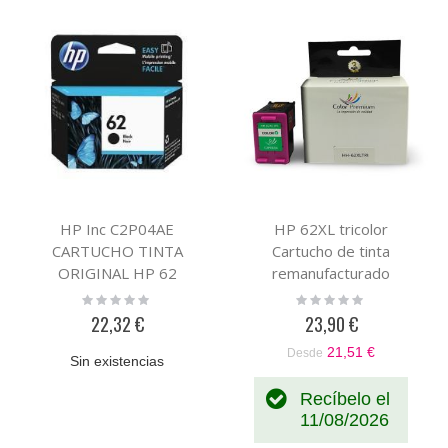
HP Inc C2P04AE
HP 62XL tricolor
CARTUCHO TINTA
Cartucho de tinta
ORIGINAL HP 62
remanufacturado
NEGRO
compatible con HP
Rating:
Rating:
0%
0%
C2P07AE
22,32 €
23,90 €
21,51 €
Desde
Sin existencias
Recíbelo el
11/08/2026