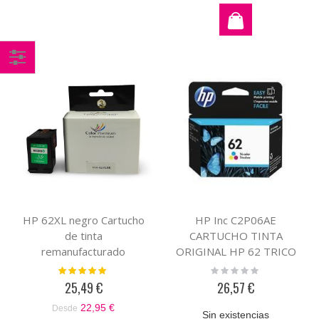
Comprar
por
HP 62XL negro Cartucho
HP Inc C2P06AE
de tinta
CARTUCHO TINTA
remanufacturado
ORIGINAL HP 62 TRICO
compatible con HP
Valoración:
Rating:
100%
0%
C2P05AE
25,49 €
26,57 €
22,95 €
Desde
Sin existencias