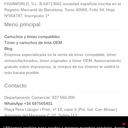
FASAWORLD, S.L. B-64713662 sociedad española inscrita en el
Registro Mercantil de Barcelona, Tomo 40068, Folio 94, Hoja
Nº358787, Inscripción 1ª
Menú principal
Cartuchos y tintas compatibles
Tóner y cartuchos de tinta OEM
Blog
Empresa especializada en la venta de tóner compatible, tóner
remanufacturados, tóner originales o tóner OEM. Asesoramiento
gratuito sobre impresoras, la compra de tus tóneres te saldrá lo
más barata posible.
Contacto
Departamento Comercial: 937 566 000
WhatsApp +34 687565401
Plaça Pere Llauger i Prim, nº 18, nave 9 (Pol. Ind. Can Misser)
Autopista del Maresme C-32, Salida 113
08360, Canet de Mar (Barcelona)
Horario de Atención al cliente:
Utilizamos cookies para ayudar a mejorar nuestros servicios, hacer