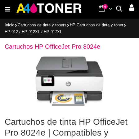
Ir
items
0
Cart
Buscar
al
contenido
Inicio
Cartuchos de tinta y toners
HP Cartuchos de tinta y toner
HP 912 / HP 912XL / HP 917XL
Cartuchos HP OfficeJet Pro 8024e
Cartuchos de tinta HP OfficeJet
Pro 8024e | Compatibles y