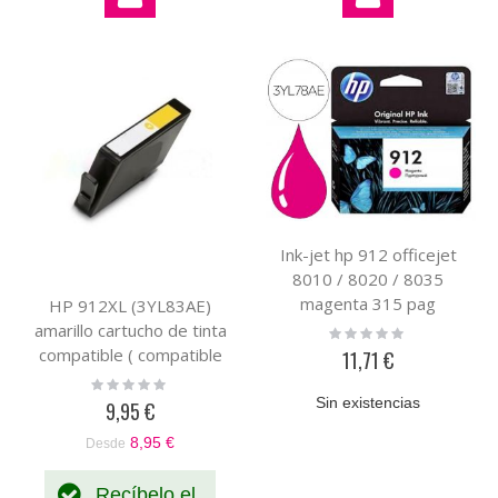
Ink-jet hp 912 officejet
8010 / 8020 / 8035
magenta 315 pag
HP 912XL (3YL83AE)
amarillo cartucho de tinta
Rating:
0%
compatible ( compatible
11,71 €
con HP+)
Rating:
0%
Sin existencias
9,95 €
8,95 €
Desde
Recíbelo el