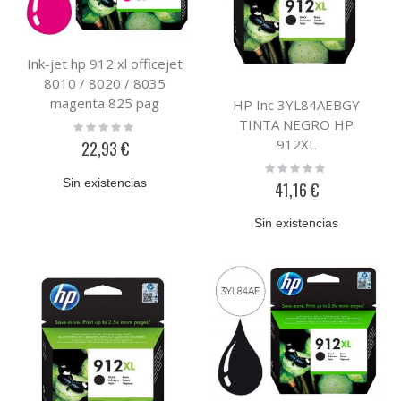
Ink-jet hp 912 xl officejet
8010 / 8020 / 8035
magenta 825 pag
HP Inc 3YL84AEBGY
TINTA NEGRO HP
Rating:
0%
912XL
22,93 €
Rating:
0%
Sin existencias
41,16 €
Sin existencias