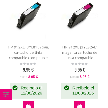
HP 912XL (3YL81E) cian,
HP 912XL (3YL82AE)
cartucho de tinta
magenta cartucho de
compatible (compatible
tinta compatible
con HP+)
(compatible con HP+)
Rating:
Rating:
0%
0%
9,95 €
9,95 €
8,95 €
8,95 €
Desde
Desde
Recíbelo el
Recíbelo el
11/08/2026
11/08/2026
Comprar
por