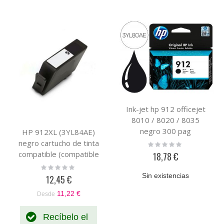
Ink-jet hp 912 officejet
8010 / 8020 / 8035
negro 300 pag
HP 912XL (3YL84AE)
negro cartucho de tinta
Rating:
0%
compatible (compatible
18,78 €
con HP+)
Rating:
0%
Sin existencias
12,45 €
11,22 €
Desde
Recíbelo el