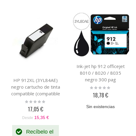
Ink-jet hp 912 officejet
8010 / 8020 / 8035
negro 300 pag
HP 912XL (3YL84AE)
negro cartucho de tinta
Rating:
0%
compatible (compatible
18,78 €
con HP+)
Rating:
0%
Sin existencias
17,05 €
15,35 €
Desde
Recíbelo el