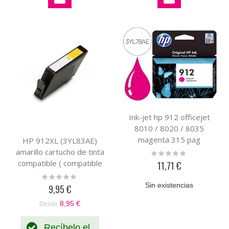
por
Ink-jet hp 912 officejet
8010 / 8020 / 8035
magenta 315 pag
HP 912XL (3YL83AE)
amarillo cartucho de tinta
Rating:
0%
compatible ( compatible
11,71 €
con HP+)
Rating:
0%
Sin existencias
9,95 €
8,95 €
Desde
Recíbelo el