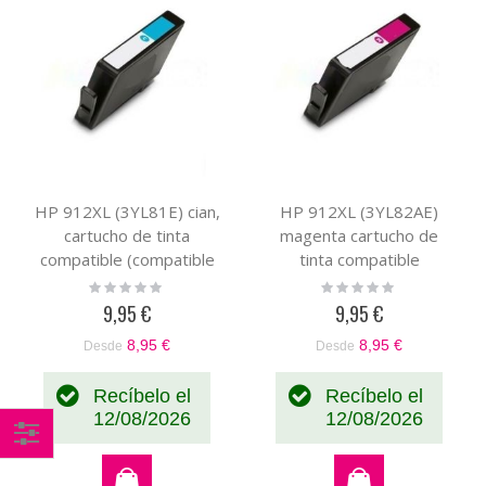
HP 912XL (3YL81E) cian,
HP 912XL (3YL82AE)
cartucho de tinta
magenta cartucho de
compatible (compatible
tinta compatible
con HP+)
(compatible con HP+)
Rating:
Rating:
0%
0%
9,95 €
9,95 €
8,95 €
8,95 €
Desde
Desde
Recíbelo el
Recíbelo el
12/08/2026
12/08/2026
Comprar