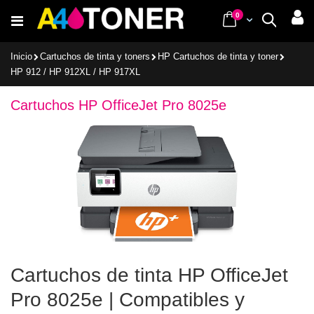
Ir
items
0
Cart
Buscar
al
contenido
Inicio
Cartuchos de tinta y toners
HP Cartuchos de tinta y toner
HP 912 / HP 912XL / HP 917XL
Cartuchos HP OfficeJet Pro 8025e
Cartuchos de tinta HP OfficeJet
Pro 8025e | Compatibles y