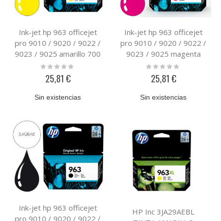
Ink-jet hp 963 officejet
Ink-jet hp 963 officejet
pro 9010 / 9020 / 9022 /
pro 9010 / 9020 / 9022 /
9023 / 9025 amarillo 700
9023 / 9025 magenta
paginas
700 paginas
Rating:
Rating:
0%
0%
25,81 €
25,81 €
Sin existencias
Sin existencias
Ink-jet hp 963 officejet
HP Inc 3JA29AEBL
pro 9010 / 9020 / 9022 /