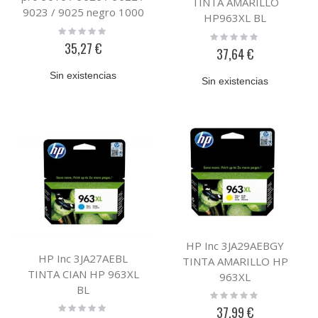
TINTA AMARILLO
9023 / 9025 negro 1000
HP963XL BL
paginas
Rating:
Rating:
0%
35,27 €
0%
37,64 €
Sin existencias
Sin existencias
HP Inc 3JA29AEBGY
HP Inc 3JA27AEBL
TINTA AMARILLO HP
TINTA CIAN HP 963XL
963XL
BL
Rating:
0%
Rating:
37,99 €
0%