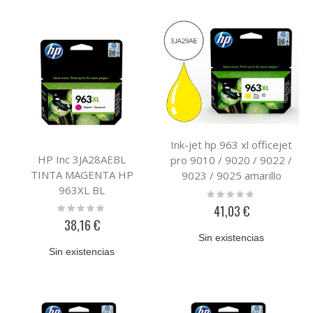
Ink-jet hp 963 xl officejet
HP Inc 3JA28AEBL
pro 9010 / 9020 / 9022 /
TINTA MAGENTA HP
9023 / 9025 amarillo
963XL BL
1600 paginas
Rating:
0%
Rating:
41,03 €
0%
38,16 €
Sin existencias
Sin existencias