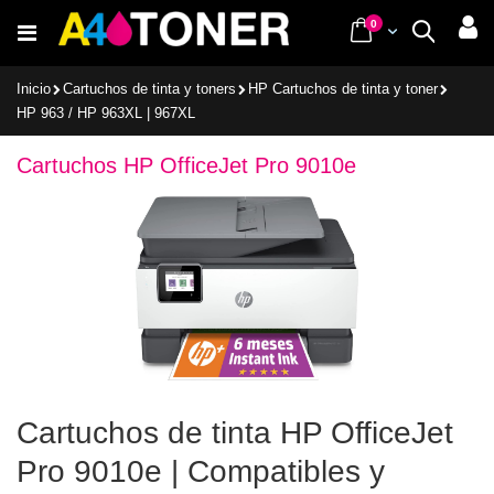
Ir
items
0
Cart
Buscar
al
contenido
Inicio
Cartuchos de tinta y toners
HP Cartuchos de tinta y toner
HP 963 / HP 963XL | 967XL
Cartuchos HP OfficeJet Pro 9010e
Cartuchos de tinta HP OfficeJet
Pro 9010e | Compatibles y