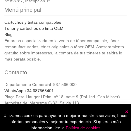
Nº358787, Inscripción 1ª
Menú principal
Cartuchos y tintas compatibles
Tóner y cartuchos de tinta OEM
Blog
Empresa especializada en la venta de tóner compatible, tóner
remanufacturados, tóner originales o tóner OEM. Asesoramiento
gratuito sobre impresoras, la compra de tus tóneres te saldrá lo
más barata posible.
Contacto
Departamento Comercial: 937 566 000
WhatsApp +34 687565401
Plaça Pere Llauger i Prim, nº 18, nave 9 (Pol. Ind. Can Misser)
Autopista del Maresme C-32, Salida 113
08360, Canet de Mar (Barcelona)
Horario de Atención al cliente:
Utilizamos cookies para ayudar a mejorar nuestros servicios, hacer
C
De lunes a jueves de 8:00 a 17:00,
ofertas personales y mejorar tu experiencia. Si quieres más
Viernes de 8:00 a 15:00
información, lee la
Política de cookies