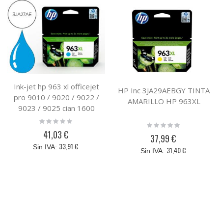
Ink-jet hp 963 xl officejet
HP Inc 3JA29AEBGY TINTA
pro 9010 / 9020 / 9022 /
AMARILLO HP 963XL
9023 / 9025 cian 1600
paginas
Rating:
Rating:
0%
0%
41,03 €
37,99 €
33,91 €
31,40 €