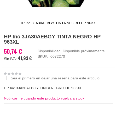
HP Inc 3JA30AEBGY TINTA NEGRO HP 963XL
Saltar
HP Inc 3JA30AEBGY TINTA NEGRO HP
al
963XL
comienzo
de
50,74 €
Disponibilidad:
Disponible próximamente
la
SKU
0072270
41,93 €
galería
de
imágenes
Sea el primero en dejar una reseña para este artículo
HP Inc 3JA30AEBGY TINTA NEGRO HP 963XL
Notificarme cuando este producto vuelva a stock