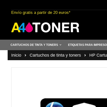
Ir
al
Envío gratis a partir de 20 euros*
contenido
CARTUCHOS DE TINTA Y TONERS
ETIQUETAS PARA IMPRES
Inicio
Cartuchos de tinta y toners
HP Cartuc
Saltar
al
final
de
la
galería
de
imágenes