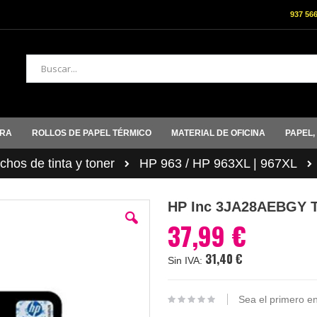
937 56
Buscar
ORA
ROLLOS DE PAPEL TÉRMICO
MATERIAL DE OFICINA
PAPEL,
hos de tinta y toner
HP 963 / HP 963XL | 967XL
HP Inc 3JA28AEBGY 
37,99 €
31,40 €
Sea el primero en