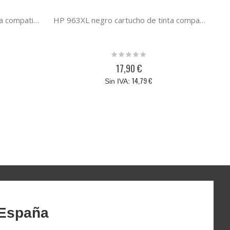
HP 963XL cían cartucho de tinta compatible
HP 963XL negro cartucho de tinta compatible
Rating:
0%
17,90 €
14,79 €
 España