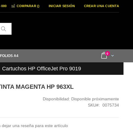
6 000
COMPARAR (
)
INICIAR SESIÓN
CREAR UNA CUENTA
Buscar
items
0
Cart
 FOLIOS A4
Cartuchos HP OfficeJet Pro 9019
TINTA MAGENTA HP 963XL
Disponibilidad:
Disponible próximamente
SKU
0075734
 dejar una reseña para este artículo