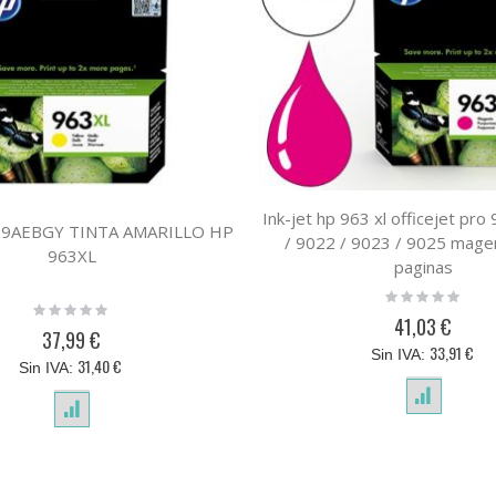
Ink-jet hp 963 xl officejet pro
A29AEBGY TINTA AMARILLO HP
/ 9022 / 9023 / 9025 mage
963XL
paginas
Rating:
Rating:
0%
41,03 €
0%
37,99 €
33,91 €
31,40 €