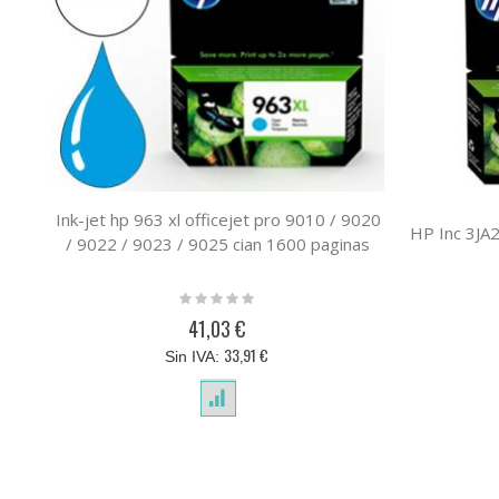
Ink-jet hp 963 xl officejet pro 9010 / 9020
HP Inc 3J
/ 9022 / 9023 / 9025 cian 1600 paginas
Rating:
0%
41,03 €
33,91 €