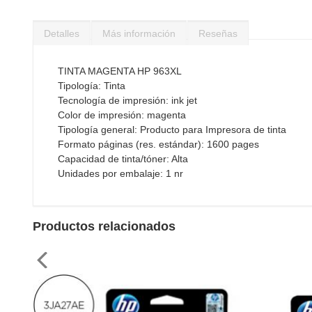
Saltar
al
Detalles
Más información
Reseñas
comienzo
de
la
TINTA MAGENTA HP 963XL
galería
Tipología: Tinta
de
Tecnología de impresión: ink jet
imágenes
Color de impresión: magenta
Tipología general: Producto para Impresora de tinta
Formato páginas (res. estándar): 1600 pages
Capacidad de tinta/tóner: Alta
Unidades por embalaje: 1 nr
Productos relacionados