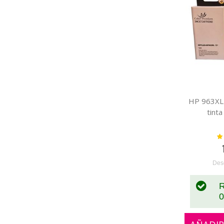
HP 963XL 
tint
Va
Des
R
0