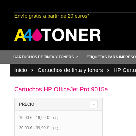
Ir
al
Envío gratis a partir de 20 euros*
contenido
CARTUCHOS DE TINTA Y TONERS
ETIQUETAS PARA IMPRES
Inicio
Cartuchos de tinta y toners
HP Cartuc
Cartuchos HP OfficeJet Pro 9015e
PRECIO
10,00 €
-
19,99 €
artículo
4
30,00 €
-
39,99 €
artículo
7