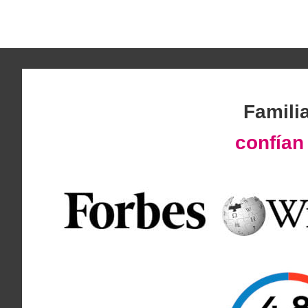
Famili
confía