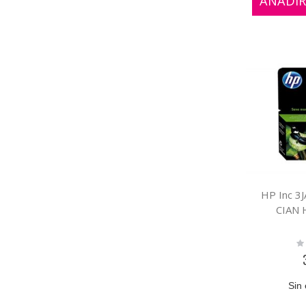
AÑADIR
HP Inc 3
CIAN 
Ra
0
Sin 