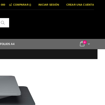
6 000
COMPARAR (
)
INICIAR SESIÓN
CREAR UNA CUENTA
Buscar
items
0
Cart
 FOLIOS A4