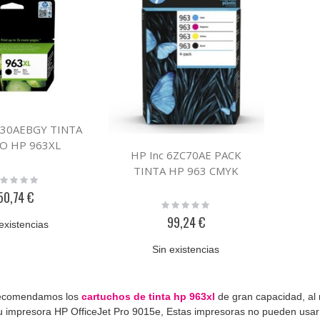
JA30AEBGY TINTA
O HP 963XL
HP Inc 6ZC70AE PACK
TINTA HP 963 CMYK
ting:
%
50,74 €
Rating:
0%
99,24 €
existencias
Sin existencias
recomendamos los
cartuchos de tinta hp 963xl
de gran capacidad, al
u impresora HP OfficeJet Pro 9015e, Estas impresoras no pueden usar t