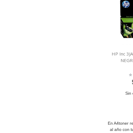
HP Inc 3
NEGR
Ra
0
Sin 
En A4toner 
al año con t