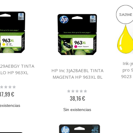
Ink-j
JA29AEBGY TINTA
pro 
HP Inc 3JA28AEBL TINTA
LO HP 963XL
9023 
MAGENTA HP 963XL BL
ting:
%
Rating:
37,99 €
0%
38,16 €
existencias
Sin existencias