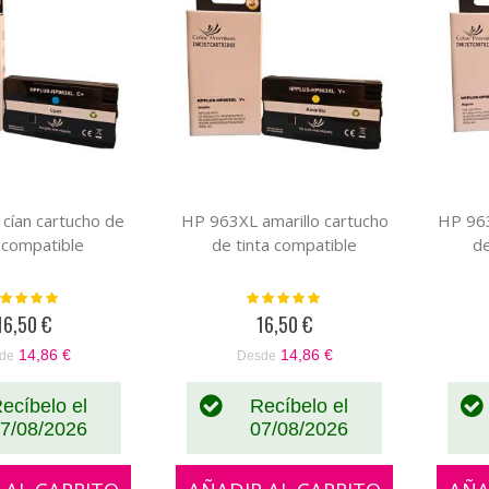
cían cartucho de
HP 963XL amarillo cartucho
HP 96
a compatible
de tinta compatible
de
loración:
Valoración:
100%
100%
16,50 €
16,50 €
14,86 €
14,86 €
de
Desde
ecíbelo el
Recíbelo el
7/08/2026
07/08/2026