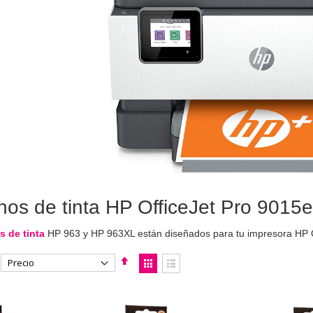
hos de tinta HP OfficeJet Pro 9015e
s de tinta
HP 963 y HP 963XL están diseñados para tu impresora HP O
Fijar
Ver
Dirección
como
Parrilla
Lista
Descendente