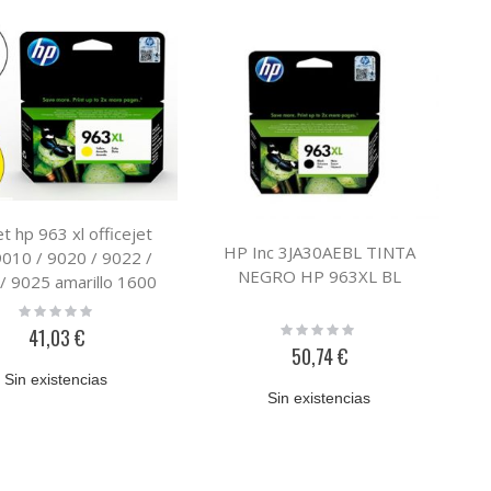
et hp 963 xl officejet
HP Inc 3JA30AEBL TINTA
9010 / 9020 / 9022 /
NEGRO HP 963XL BL
/ 9025 amarillo 1600
paginas
Rating:
0%
Rating:
41,03 €
0%
50,74 €
Sin existencias
Sin existencias