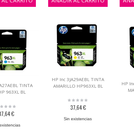
 AL CARRITO
AÑADIR AL CARRITO
AÑA
HP Inc 3JA29AEBL TINTA
HP In
JA27AEBL TINTA
AMARILLO HP963XL BL
MA
HP 963XL BL
Rating:
0%
ting:
37,64 €
%
37,64 €
Sin existencias
existencias