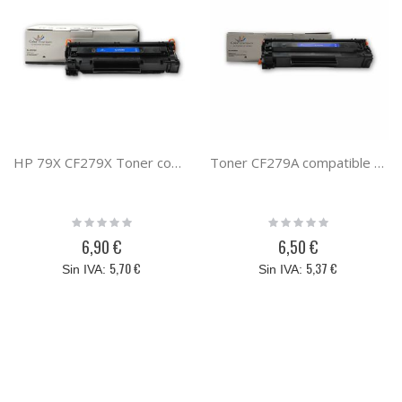
HP 79X CF279X Toner compatible PREMIUM (2,5K)
Toner CF279A compatible con HP 79A PREMIUM (1K)
Rating:
Rating:
0%
0%
6,90 €
6,50 €
5,70 €
5,37 €