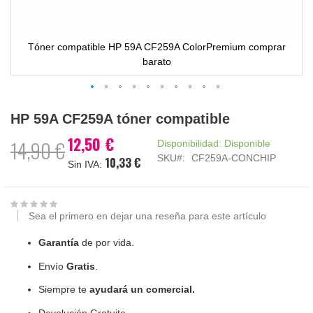
Tóner compatible HP 59A CF259A ColorPremium comprar
barato
Saltar
HP 59A CF259A tóner compatible
al
comienzo
12,50 €
Precio
14,90 €
Disponibilidad:
Disponible
de
especial
SKU
CF259A-CONCHIP
10,33 €
la
galería
de
imágenes
Sea el primero en dejar una reseña para este artículo
Garantía
de por vida.
Envío
Gratis
.
Siempre te
ayudará un comercial.