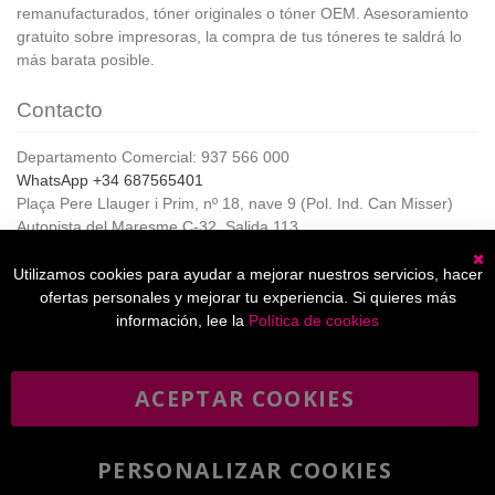
remanufacturados, tóner originales o tóner OEM. Asesoramiento
gratuito sobre impresoras, la compra de tus tóneres te saldrá lo
más barata posible.
Contacto
Departamento Comercial: 937 566 000
WhatsApp +34 687565401
Plaça Pere Llauger i Prim, nº 18, nave 9 (Pol. Ind. Can Misser)
Autopista del Maresme C-32, Salida 113
08360, Canet de Mar (Barcelona)
Horario de Atención al cliente:
Utilizamos cookies para ayudar a mejorar nuestros servicios, hacer
C
De lunes a jueves de 8:00 a 17:00,
ofertas personales y mejorar tu experiencia. Si quieres más
Viernes de 8:00 a 15:00
información, lee la
Política de cookies
ACEPTAR COOKIES
Boletín
Suscribirse
informativo
PERSONALIZAR COOKIES
He leído y acepto la
política de privacidad