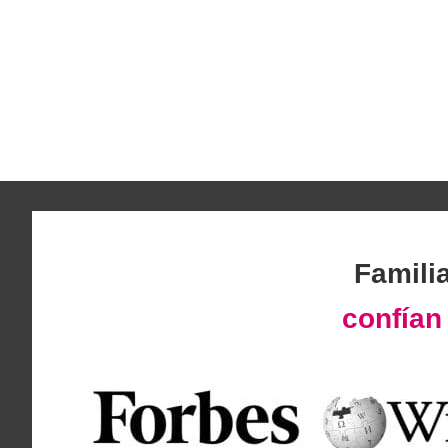
Famili
confía