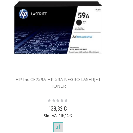
HP Inc CF259A HP 59A NEGRO LASERJET
TONER
Rating:
0%
139,32 €
115,14 €