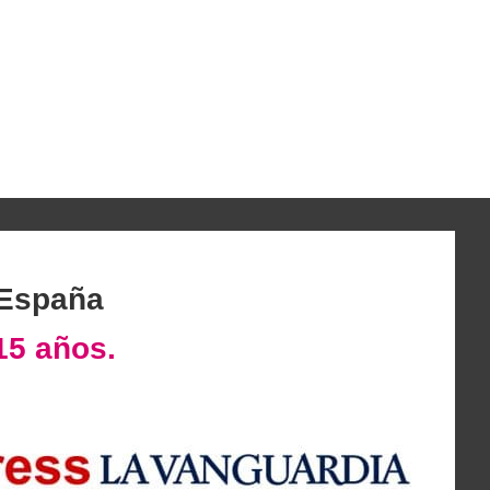
 España
15 años.