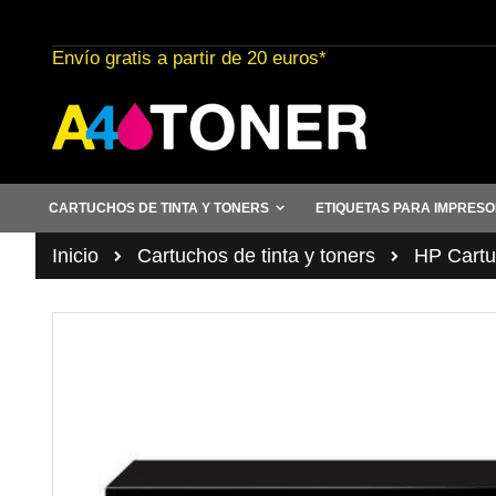
Ir
al
Envío gratis a partir de 20 euros*
contenido
CARTUCHOS DE TINTA Y TONERS
ETIQUETAS PARA IMPRES
Inicio
Cartuchos de tinta y toners
HP Cartuc
Saltar
al
final
de
la
galería
de
imágenes