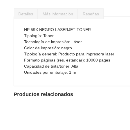
Saltar
al
Detalles
Más información
Reseñas
comienzo
de
la
HP 59X NEGRO LASERJET TONER
galería
Tipología: Toner
de
Tecnología de impresión: Láser
imágenes
Color de impresión: negro
Tipología general: Producto para impresora laser
Formato páginas (res. estándar): 10000 pages
Capacidad de tinta/tóner: Alta
Unidades por embalaje: 1 nr
Productos relacionados