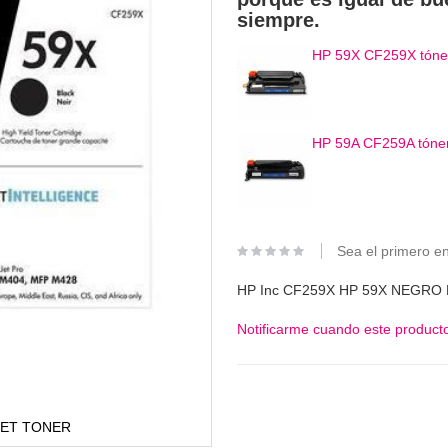
siempre.
HP 59X CF259X tóner
HP 59A CF259A tóner
Sea el primero en
HP Inc CF259X HP 59X NEGRO
Notificarme cuando este producto
JET TONER