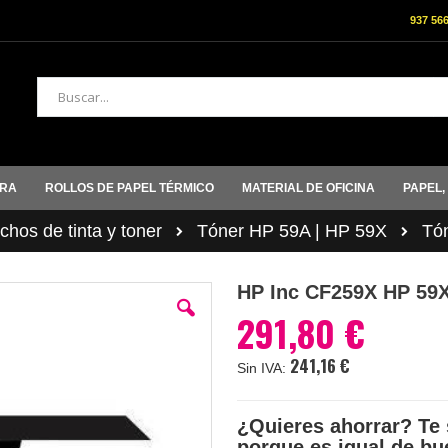
937 56
Buscar
ORA
ROLLOS DE PAPEL TÉRMICO
MATERIAL DE OFICINA
PAPEL,
hos de tinta y toner
Tóner HP 59A | HP 59X
Tó
HP Inc CF259X HP 5
291,80 €
241,16 €
¿Quieres ahorrar? Te 
porque es igual de bu