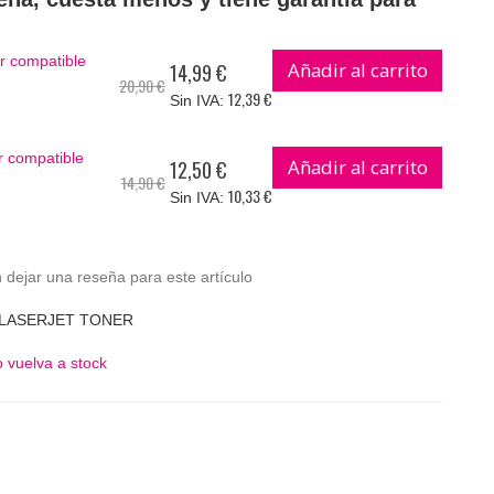
 compatible
Añadir al carrito
14,99 €
Precio
20,90 €
especial
12,39 €
 compatible
Añadir al carrito
12,50 €
Precio
14,90 €
especial
10,33 €
 dejar una reseña para este artículo
 LASERJET TONER
 vuelva a stock