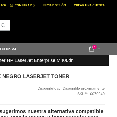
6 000
COMPARAR (
)
INICIAR SESIÓN
CREAR UNA CUENTA
Buscar
items
0
Cart
 FOLIOS A4
ner HP LaserJet Enterprise M406dn
9X NEGRO LASERJET TONER
Disponibilidad:
Disponible próximamente
SKU
0070949
sugerimos nuestra alternativa compatible
ena, cuesta menos y tiene garantía para