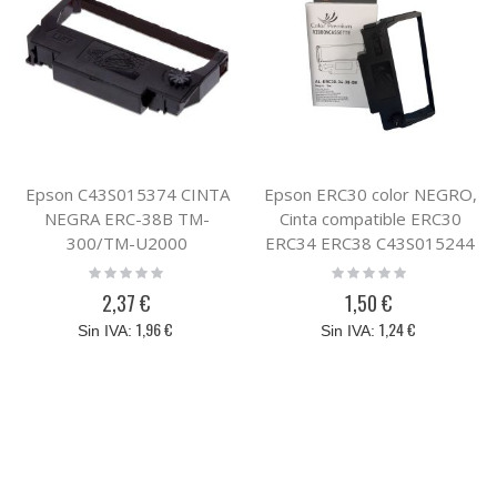
Epson C43S015374 CINTA
Epson ERC30 color NEGRO,
NEGRA ERC-38B TM-
Cinta compatible ERC30
300/TM-U2000
ERC34 ERC38 C43S015244
Rating:
Rating:
0%
0%
2,37 €
1,50 €
1,96 €
1,24 €