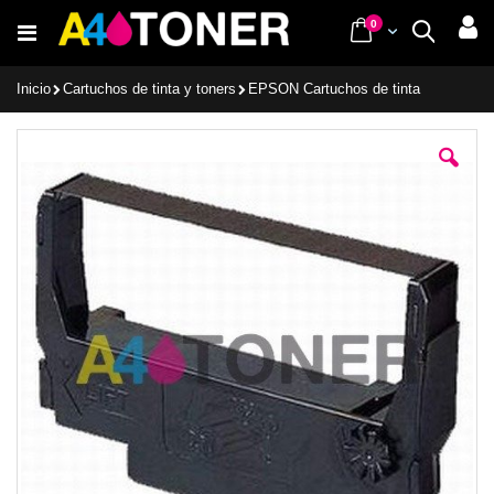
Ir
items
0
Cart
Buscar
al
contenido
Inicio
Cartuchos de tinta y toners
EPSON Cartuchos de tinta
Saltar
al
final
de
la
galería
de
imágenes