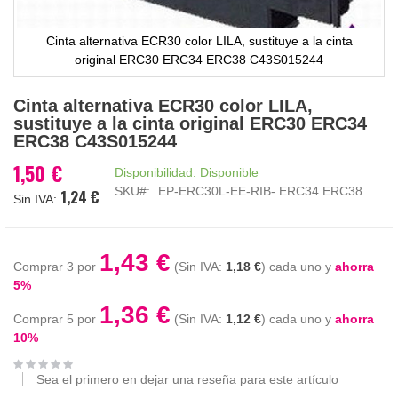
Cinta alternativa ECR30 color LILA, sustituye a la cinta
original ERC30 ERC34 ERC38 C43S015244
Saltar
Cinta alternativa ECR30 color LILA,
al
sustituye a la cinta original ERC30 ERC34
comienzo
ERC38 C43S015244
de
la
1,50 €
Disponibilidad:
Disponible
galería
SKU
EP-ERC30L-EE-RIB- ERC34 ERC38
1,24 €
de
imágenes
1,43 €
Comprar 3 por
1,18 €
cada uno y
ahorra
5
%
1,36 €
Comprar 5 por
1,12 €
cada uno y
ahorra
10
%
Sea el primero en dejar una reseña para este artículo