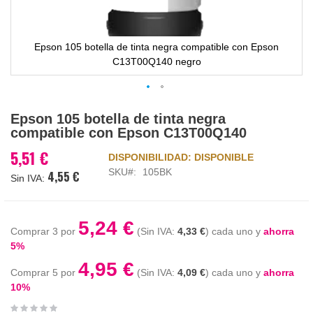
Epson 105 botella de tinta negra compatible con Epson
C13T00Q140 negro
Saltar
Epson 105 botella de tinta negra
al
compatible con Epson C13T00Q140
comienzo
de
5,51 €
DISPONIBILIDAD:
DISPONIBLE
la
SKU
105BK
4,55 €
galería
de
imágenes
5,24 €
Comprar 3 por
4,33 €
cada uno y
ahorra
5
%
4,95 €
Comprar 5 por
4,09 €
cada uno y
ahorra
10
%