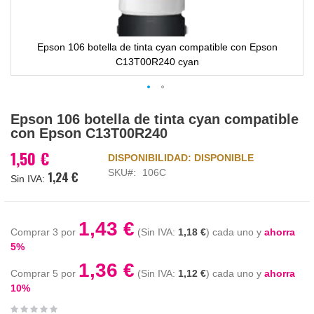
Epson 106 botella de tinta cyan compatible con Epson
C13T00R240 cyan
Saltar
Epson 106 botella de tinta cyan compatible
al
con Epson C13T00R240
comienzo
de
1,50 €
DISPONIBILIDAD:
DISPONIBLE
la
SKU
106C
1,24 €
galería
de
imágenes
1,43 €
Comprar 3 por
1,18 €
cada uno y
ahorra
5
%
1,36 €
Comprar 5 por
1,12 €
cada uno y
ahorra
10
%