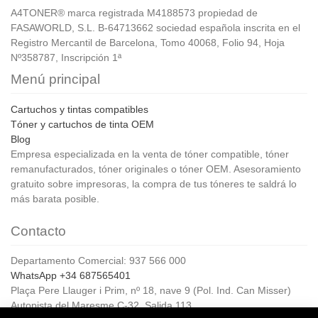
A4TONER® marca registrada M4188573 propiedad de
FASAWORLD, S.L. B-64713662 sociedad española inscrita en el
Registro Mercantil de Barcelona, Tomo 40068, Folio 94, Hoja
Nº358787, Inscripción 1ª
Menú principal
Cartuchos y tintas compatibles
Tóner y cartuchos de tinta OEM
Blog
Empresa especializada en la venta de tóner compatible, tóner
remanufacturados, tóner originales o tóner OEM. Asesoramiento
gratuito sobre impresoras, la compra de tus tóneres te saldrá lo
más barata posible.
Contacto
Departamento Comercial: 937 566 000
WhatsApp +34 687565401
Plaça Pere Llauger i Prim, nº 18, nave 9 (Pol. Ind. Can Misser)
Autopista del Maresme C-32, Salida 113