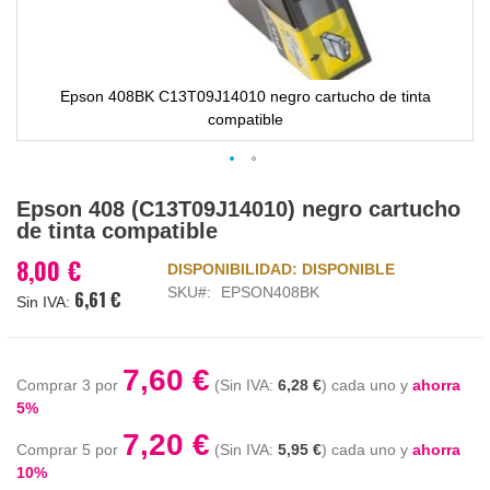
Epson 408BK C13T09J14010 negro cartucho de tinta
compatible
Saltar
Epson 408 (C13T09J14010) negro cartucho
al
de tinta compatible
comienzo
de
8,00 €
DISPONIBILIDAD:
DISPONIBLE
la
SKU
EPSON408BK
6,61 €
galería
de
imágenes
7,60 €
Comprar 3 por
6,28 €
cada uno y
ahorra
5
%
7,20 €
Comprar 5 por
5,95 €
cada uno y
ahorra
10
%