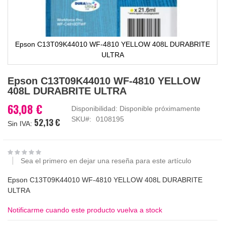
Epson C13T09K44010 WF-4810 YELLOW 408L DURABRITE
ULTRA
Saltar
Epson C13T09K44010 WF-4810 YELLOW
al
408L DURABRITE ULTRA
comienzo
de
63,08 €
Disponibilidad:
Disponible próximamente
la
SKU
0108195
52,13 €
galería
de
imágenes
Sea el primero en dejar una reseña para este artículo
Epson C13T09K44010 WF-4810 YELLOW 408L DURABRITE
ULTRA
Notificarme cuando este producto vuelva a stock