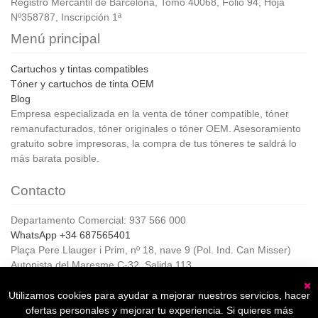
Registro Mercantil de Barcelona, Tomo 40068, Folio 94, Hoja
Nº358787, Inscripción 1ª
Menú principal
Cartuchos y tintas compatibles
Tóner y cartuchos de tinta OEM
Blog
Empresa especializada en la venta de tóner compatible, tóner
remanufacturados, tóner originales o tóner OEM. Asesoramiento
gratuito sobre impresoras, la compra de tus tóneres te saldrá lo
más barata posible.
Contacto
Departamento Comercial: 937 566 000
WhatsApp +34 687565401
Plaça Pere Llauger i Prim, nº 18, nave 9 (Pol. Ind. Can Misser)
Autopista del Maresme C-32, Salida 113
08360, Canet de Mar (Barcelona)
Horario de Atención al cliente:
Utilizamos cookies para ayudar a mejorar nuestros servicios, hacer
C
De lunes a jueves de 8:00 a 17:00,
ofertas personales y mejorar tu experiencia. Si quieres más