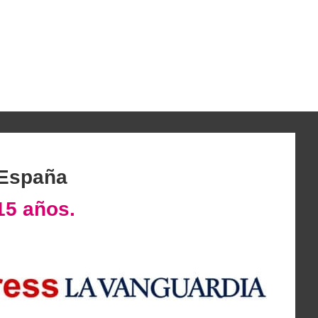
 España
15 años.