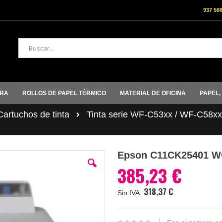
937 56
Buscar
ORA
ROLLOS DE PAPEL TÉRMICO
MATERIAL DE OFICINA
PAPEL,
rtuchos de tinta
Tinta serie WF-C53xx / WF-C58xx
Epson C11CK25401 
385,23 €
318,37 €