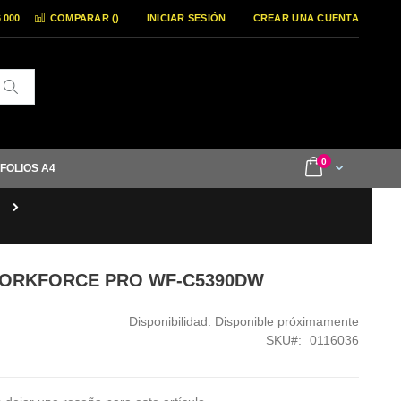
6 000
COMPARAR (
)
INICIAR SESIÓN
CREAR UNA CUENTA
Buscar
items
0
Cart
 FOLIOS A4
WORKFORCE PRO WF-C5390DW
Disponibilidad:
Disponible próximamente
SKU
0116036