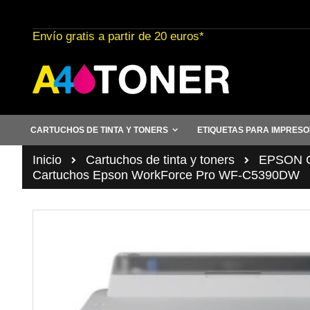
Ir
al
Envío gratis a partir de 20 euros*
contenido
CARTUCHOS DE TINTA Y TONERS
ETIQUETAS PARA IMPRES
Inicio
Cartuchos de tinta y toners
EPSON Ca
Cartuchos Epson WorkForce Pro WF-C5390DW
Saltar
al
final
de
la
galería
de