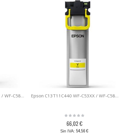
Epson C13T11E140 WF-C53XX / WF-C58XX XXL BLACK
Epson C13T11C440 WF-C53XX / WF-C58XX SERIES L YELLOW
Rating:
0%
66,02 €
54,56 €