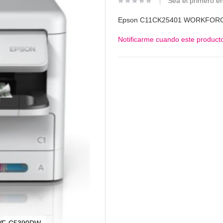
Sea el primero en
Epson C11CK25401 WORKFOR
Notificarme cuando este producto
WF-C5390DW