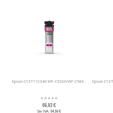
Epson C13T11C340 WF-C53XX/WF-C58XX SERIES L MAGENTA
Rating:
0%
66,02 €
54,56 €