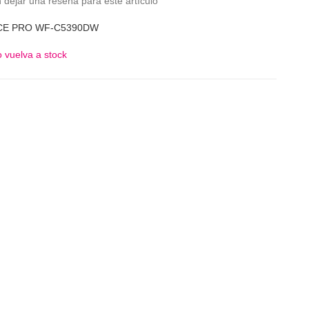
 dejar una reseña para este artículo
CE PRO WF-C5390DW
 vuelva a stock