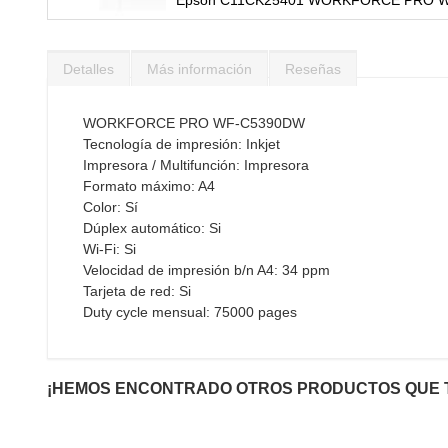
Saltar
al
Detalles
Más información
Reseñas
comienzo
de
la
WORKFORCE PRO WF-C5390DW
galería
Tecnología de impresión: Inkjet
de
Impresora / Multifunción: Impresora
imágenes
Formato máximo: A4
Color: Sí
Dúplex automático: Si
Wi-Fi: Si
Velocidad de impresión b/n A4: 34 ppm
Tarjeta de red: Si
Duty cycle mensual: 75000 pages
¡HEMOS ENCONTRADO OTROS PRODUCTOS QUE 