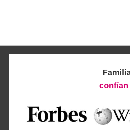
Famili
confía