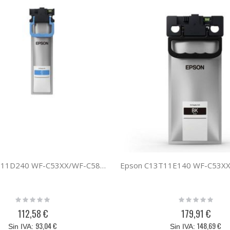
Epson C13T11D240 WF-C53XX/WF-C58XX XL CYAN
Rating:
Rating:
0%
0%
112,58 €
179,91 €
93,04 €
148,69 €