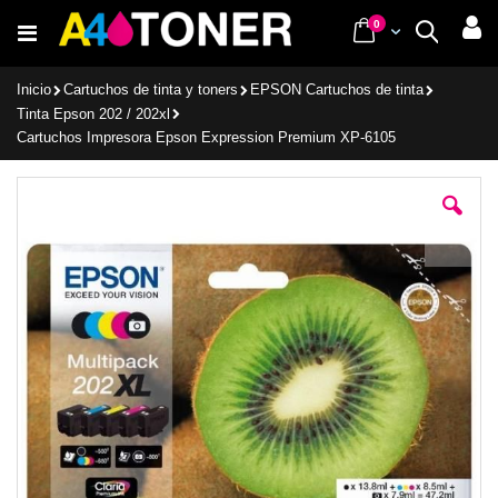
Ir
items
0
Cart
Buscar
al
contenido
Inicio
Cartuchos de tinta y toners
EPSON Cartuchos de tinta
Tinta Epson 202 / 202xl
Cartuchos Impresora Epson Expression Premium XP-6105
Saltar
al
final
de
la
galería
de
imágenes