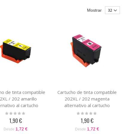
Mostrar
ho de tinta compatible
Cartucho de tinta compatible
2XL / 202 amarillo
202XL / 202 magenta
ernativo al cartucho
alternativo al cartucho
original epson
original epson
Rating:
Rating:
0%
0%
13T02H44010 /
C13T02H34010 /
1,90 €
1,90 €
C13T02F44020
C13T02F34020
1,72 €
1,72 €
Desde
Desde