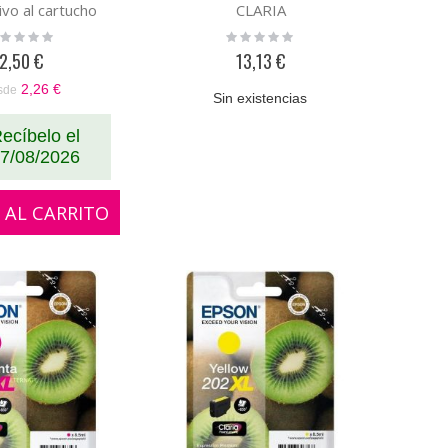
ivo al cartucho
CLARIA
ginal epson
ting:
Rating:
%
0%
02E14010 /
2,50 €
13,13 €
T02G14020
2,26 €
sde
Sin existencias
ecíbelo el
7/08/2026
 AL CARRITO