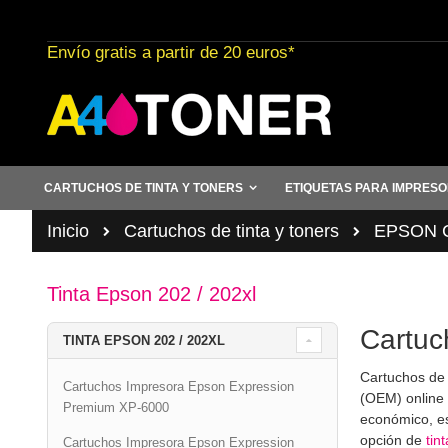
Ir
al
Envío gratis a partir de 20 euros*
contenido
CARTUCHOS DE TINTA Y TONERS
ETIQUETAS PARA IMPRES
Inicio
Cartuchos de tinta y toners
EPSON Ca
Tinta Epson 202 / 202xl
Cartuc
TINTA EPSON 202 / 202XL
Cartuchos de 
Cartuchos Impresora Epson Expression
(OEM) online 
Premium XP-6000
económico, es
opción de
tint
Cartuchos Impresora Epson Expression