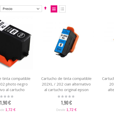
Fijar
Ver
Dirección
como
Parrilla
Lista
Descendente
 tinta compatible
Cartucho de tinta compatible
Cartuc
202 photo negro
202XL / 202 cian alternativo
20
ivo al cartucho
al cartucho original epson
alt
ginal epson
C13T02H24010 /
ting:
Rating:
%
0%
02F14010 /
C13T02F24020
C
1,90 €
1,90 €
T02H14020
1,72 €
1,72 €
sde
Desde