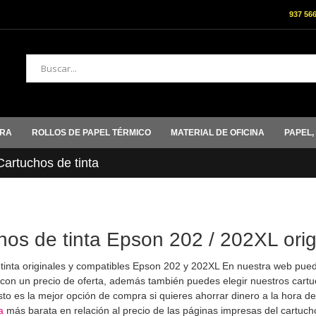
937 56
Buscar
ORA
ROLLOS DE PAPEL TÉRMICO
MATERIAL DE OFICINA
PAPEL,
rtuchos de tinta
hos de tinta Epson 202 / 202XL orig
tinta originales y compatibles Epson 202 y 202XL En nuestra web pu
con un precio de oferta, además también puedes elegir nuestros cart
to es la mejor opción de compra si quieres ahorrar dinero a la hora de
a
más barata en relación al precio de las páginas impresas del cartuch