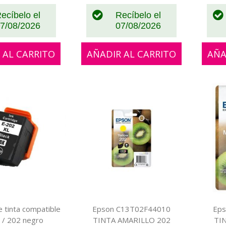
ecíbelo el
Recíbelo el
7/08/2026
07/08/2026
 AL CARRITO
AÑADIR AL CARRITO
AÑA
 tinta compatible
Epson C13T02F44010
Ep
 / 202 negro
TINTA AMARILLO 202
TI