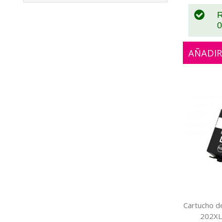
R
0
AÑADIR
Cartucho de
202XL