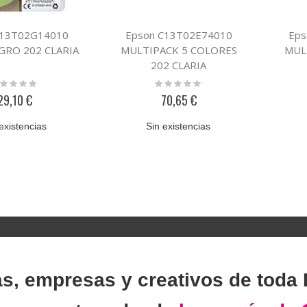
C13T02G14010
Epson C13T02E74010
Eps
GRO 202 CLARIA
MULTIPACK 5 COLORES
MUL
202 CLARIA
ting:
Rating:
%
0%
29,10 €
70,65 €
existencias
Sin existencias
as, empresas y creativos de toda