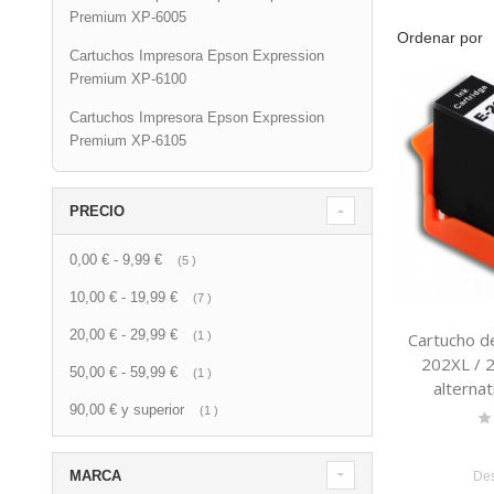
Premium XP-6005
Ordenar por
Cartuchos Impresora Epson Expression
Premium XP-6100
Cartuchos Impresora Epson Expression
Premium XP-6105
PRECIO
0,00 €
-
9,99 €
artículo
5
10,00 €
-
19,99 €
artículo
7
20,00 €
-
29,99 €
artículo
1
Cartucho de
202XL / 
50,00 €
-
59,99 €
artículo
1
alternat
90,00 €
y superior
artículo
ori
1
Ra
0
C13T
C13
MARCA
De