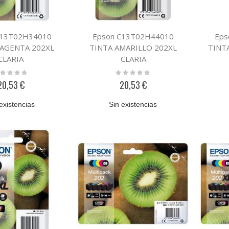
C13T02H34010
Epson C13T02H44010
Eps
AGENTA 202XL
TINTA AMARILLO 202XL
TINTA
CLARIA
CLARIA
ting:
Rating:
%
0%
20,53 €
20,53 €
existencias
Sin existencias