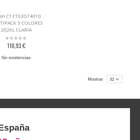
on C13T02G74010
TIPACK 5 COLORES
202XL CLARIA
Rating:
0%
110,93 €
Sin existencias
Mostrar
 España