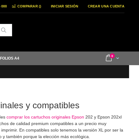
6 000
COMPARAR (
)
INICIAR SESIÓN
CREAR UNA CUENTA
Buscar
items
0
Cart
 FOLIOS A4
inales y compatibles
edes
comprar los cartuchos originales Epson
202 y Epson 202xl
uchos de calidad premium compatibles a un precio muy
 imprimir. En compatibles solo tenemos la versión XL por ser la
o y también porque la elección más ecológica.