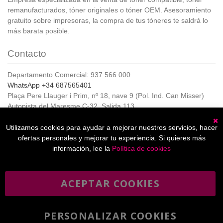
remanufacturados, tóner originales o tóner OEM. Asesoramiento
gratuito sobre impresoras, la compra de tus tóneres te saldrá lo
más barata posible.
Contacto
Departamento Comercial: 937 566 000
WhatsApp +34 687565401
Plaça Pere Llauger i Prim, nº 18, nave 9 (Pol. Ind. Can Misser)
Autopista del Maresme C-32, Salida 113
08360, Canet de Mar (Barcelona)
Horario de Atención al cliente:
Utilizamos cookies para ayudar a mejorar nuestros servicios, hacer
C
De lunes a jueves de 8:00 a 17:00,
ofertas personales y mejorar tu experiencia. Si quieres más
Viernes de 8:00 a 15:00
información, lee la
Política de cookies
ACEPTAR COOKIES
Boletín
Suscribirse
informativo
PERSONALIZAR COOKIES
He leído y acepto la
política de privacidad