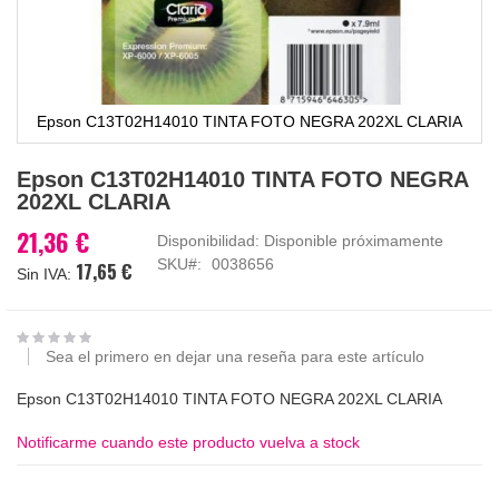
Epson C13T02H14010 TINTA FOTO NEGRA 202XL CLARIA
Saltar
Epson C13T02H14010 TINTA FOTO NEGRA
al
202XL CLARIA
comienzo
de
21,36 €
Disponibilidad:
Disponible próximamente
la
SKU
0038656
17,65 €
galería
de
imágenes
Sea el primero en dejar una reseña para este artículo
Epson C13T02H14010 TINTA FOTO NEGRA 202XL CLARIA
Notificarme cuando este producto vuelva a stock