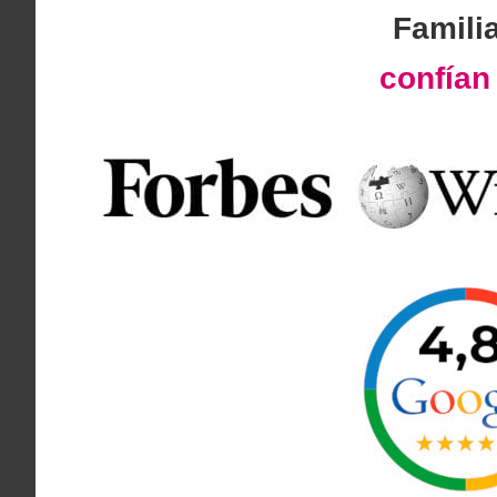
Famili
confía