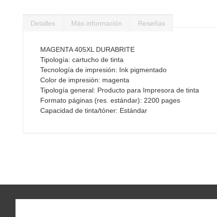
Saltar
al
Detalles
Más información
Reseñas
comienzo
de
la
MAGENTA 405XL DURABRITE
galería
Tipología: cartucho de tinta
de
Tecnología de impresión: Ink pigmentado
imágenes
Color de impresión: magenta
Tipología general: Producto para Impresora de tinta
Formato páginas (res. estándar): 2200 pages
Capacidad de tinta/tóner: Estándar