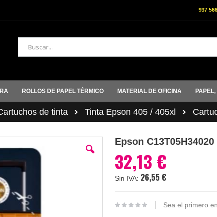
937 56
Buscar
ORA
ROLLOS DE PAPEL TÉRMICO
MATERIAL DE OFICINA
PAPEL,
rtuchos de tinta
Tinta Epson 405 / 405xl
Cartu
Epson C13T05H3402
32,13 €
26,55 €
Sea el primero en