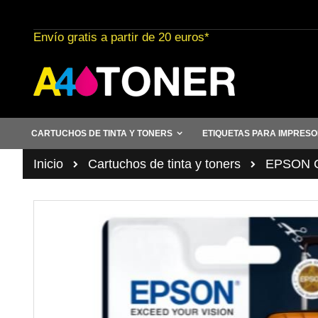
Ir
al
Envío gratis a partir de 20 euros*
contenido
CARTUCHOS DE TINTA Y TONERS
ETIQUETAS PARA IMPRES
Inicio
Cartuchos de tinta y toners
EPSON Ca
Saltar
al
final
de
la
galería
de
imágenes