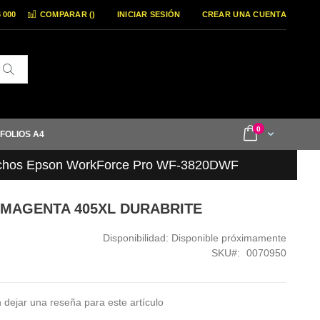
6 000
COMPARAR (
)
INICIAR SESIÓN
CREAR UNA CUENTA
Buscar
items
0
Cart
 FOLIOS A4
chos Epson WorkForce Pro WF-3820DWF
0 MAGENTA 405XL DURABRITE
Disponibilidad:
Disponible próximamente
SKU
0070950
 dejar una reseña para este artículo