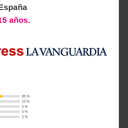
 España
15 años.