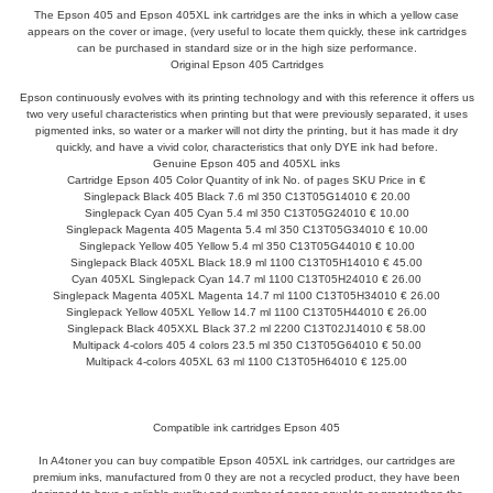
The Epson 405 and Epson 405XL ink cartridges are the inks in which a yellow case
appears on the cover or image, (very useful to locate them quickly, these ink cartridges
can be purchased in standard size or in the high size performance.
Original Epson 405 Cartridges
Epson continuously evolves with its printing technology and with this reference it offers us
two very useful characteristics when printing but that were previously separated, it uses
pigmented inks, so water or a marker will not dirty the printing, but it has made it dry
quickly, and have a vivid color, characteristics that only DYE ink had before.
Genuine Epson 405 and 405XL inks
Cartridge Epson 405 Color Quantity of ink No. of pages SKU Price in €
Singlepack Black 405 Black 7.6 ml 350 C13T05G14010 € 20.00
Singlepack Cyan 405 Cyan 5.4 ml 350 C13T05G24010 € 10.00
Singlepack Magenta 405 Magenta 5.4 ml 350 C13T05G34010 € 10.00
Singlepack Yellow 405 Yellow 5.4 ml 350 C13T05G44010 € 10.00
Singlepack Black 405XL Black 18.9 ml 1100 C13T05H14010 € 45.00
Cyan 405XL Singlepack Cyan 14.7 ml 1100 C13T05H24010 € 26.00
Singlepack Magenta 405XL Magenta 14.7 ml 1100 C13T05H34010 € 26.00
Singlepack Yellow 405XL Yellow 14.7 ml 1100 C13T05H44010 € 26.00
Singlepack Black 405XXL Black 37.2 ml 2200 C13T02J14010 € 58.00
Multipack 4-colors 405 4 colors 23.5 ml 350 C13T05G64010 € 50.00
Multipack 4-colors 405XL 63 ml 1100 C13T05H64010 € 125.00
Compatible ink cartridges Epson 405
In A4toner you can buy compatible Epson 405XL ink cartridges, our cartridges are
premium inks, manufactured from 0 they are not a recycled product, they have been