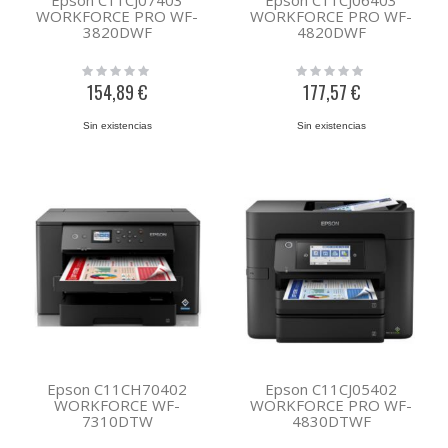
Epson C11CJ07403
Epson C11CJ06403
WORKFORCE PRO WF-
WORKFORCE PRO WF-
3820DWF
4820DWF
Rating:
Rating:
0%
0%
154,89 €
177,57 €
Sin existencias
Sin existencias
Epson C11CH70402
Epson C11CJ05402
WORKFORCE WF-
WORKFORCE PRO WF-
7310DTW
4830DTWF