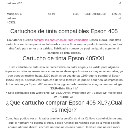
colours 405
€
Multipack 4-
63 ml
1100
C13T05H64010
125,00
colours
€
405XL
Cartuchos de tinta compatibles Epson 405
En A4toner puedes
comprar los cartuchos de tinta compatible
Epson 405XL, nuestros
cartuchos son tintas premium, fabricadas desde 0 no son un producto reciclado, se han
diseñado para tener una calidad, fiabilidad y numero de paginas igual o superior al
cartucho de tinta original.
Cartucho de tinta Epson 405XXL
Este cartucho de tinta solo se comercializa en color negro y es valido para algunas
impresoras, si tu impresora esta entre los modelos que lo usan es muy recomendable, ya
que puedes imprimir hasta 2200 paginas en vez de las 1100 que te permite el Epson
405XL negro, además este cartucho de tinta también se puede poner en las impresoras
A. La tinta negra Epson 405 es una tinta pigmentada, resistente al agua con tecnología
"DURABrite Ultra Ink"
* Solo compatible con WorkForce WF-7830DTWF, WorkForce WF-7835DTWF, WorkForce
WF-7840DTWF
¿Que cartucho comprar Epson 405 XL?¿Cual
es mejor?
Como has podido ver en la tabla anterior la versión de tinta XL lleva casi el triple de tinta
que el normal y no cuesta el triple, desde A4toner pensamos que es la mejor opción
porque ahorras dinero, el coste por pagina es mas barato, también nos parece mejor