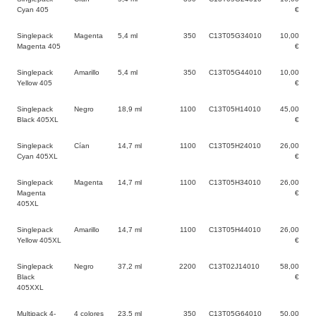
Cyan 405
€
Singlepack
Magenta
5,4 ml
350
C13T05G34010
10,00
Magenta 405
€
Singlepack
Amarillo
5,4 ml
350
C13T05G44010
10,00
Yellow 405
€
Singlepack
Negro
18,9 ml
1100
C13T05H14010
45,00
Black 405XL
€
Singlepack
Cían
14,7 ml
1100
C13T05H24010
26,00
Cyan 405XL
€
Singlepack
Magenta
14,7 ml
1100
C13T05H34010
26,00
Magenta
€
405XL
Singlepack
Amarillo
14,7 ml
1100
C13T05H44010
26,00
Yellow 405XL
€
Singlepack
Negro
37,2 ml
2200
C13T02J14010
58,00
Black
€
405XXL
Multipack 4-
4 colores
23,5 ml
350
C13T05G64010
50,00