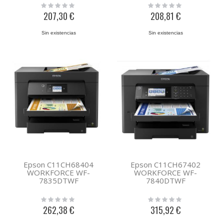
Rating:
Rating:
0%
0%
207,30 €
208,81 €
Sin existencias
Sin existencias
Epson C11CH68404
Epson C11CH67402
WORKFORCE WF-
WORKFORCE WF-
7835DTWF
7840DTWF
Rating:
Rating:
0%
0%
262,38 €
315,92 €