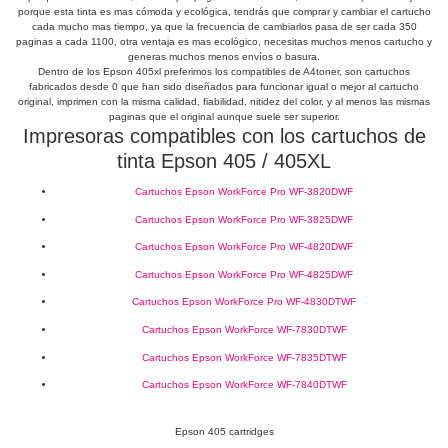
porque esta tinta es mas cómoda y ecológica, tendrás que comprar y cambiar el cartucho
cada mucho mas tiempo, ya que la frecuencia de cambiarlos pasa de ser cada 350
paginas a cada 1100, otra ventaja es mas ecológico, necesitas muchos menos cartucho y
generas muchos menos envíos o basura.
Dentro de los Epson 405xl preferimos los compatibles de A4toner, son cartuchos
fabricados desde 0 que han sido diseñados para funcionar igual o mejor al cartucho
original, imprimen con la misma calidad, fiabilidad, nitidez del color, y al menos las mismas
paginas que el original aunque suele ser superior.
Impresoras compatibles con los cartuchos de
tinta Epson 405 / 405XL
Cartuchos Epson WorkForce Pro WF-3820DWF
Cartuchos Epson WorkForce Pro WF-3825DWF
Cartuchos Epson WorkForce Pro WF-4820DWF
Cartuchos Epson WorkForce Pro WF-4825DWF
Cartuchos Epson WorkForce Pro WF-4830DTWF
Cartuchos Epson WorkForce WF-7830DTWF
Cartuchos Epson WorkForce WF-7835DTWF
Cartuchos Epson WorkForce WF-7840DTWF
Epson 405 cartridges