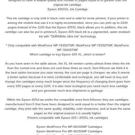
designed to have a reliable quality and number of pages equal to or greater than the
original ink cartridge.
Epson 405XXL Ink Cartridge
This ink cartridge is only sold in black color and is valid for some printers, if your printer is
among the models that use it it is highly recommended, since you can print up to 2200
pages instead of the 1100 that the Epson 405XL black allows you In addition, this ink
cartridge can also be put in printers A. Epson 405 black ink is a pigmented, water resistant
ink with "DURABrite Ultra Ink" technology.
* Only compatible with WorkForce WF-7830DTWF, WorkForce WF-7835DTWF, WorkForce
WF-7840DTWF
Which cartridge to buy Epson 405 XL, which is better?
As you have seen in the table above, the XL ink version carries almost three times the ink
than the normal one and does not cost three times as much, from A4toner we think it is
the best option because you save money, the cost per page is cheaper, we also It seems
a better option because it is more comfortable and ecological, you will have to buy and
change the cartridges every much longer since the frequency of changing them goes from
every 350 pages to every 1100, it is also more ecological you need much less cartridge
and you generate much less shipments or garbage.
Within the Epson 405xl we prefer the compatible ones from A4toner, they are cartridges
manufactured from 0 that have been designed to work equal to or better than the original
cartridge, they print with the same quality, reliability, color sharpness, and at least the same
pages as the original auqnue it is usually higher.
Printers compatible with Epson 405 / 405XL ink cartridges
Epson WorkForce Pro WF-3820DWF Cartridges
Epson WorkForce Pro WF-3825DWF Cartridges