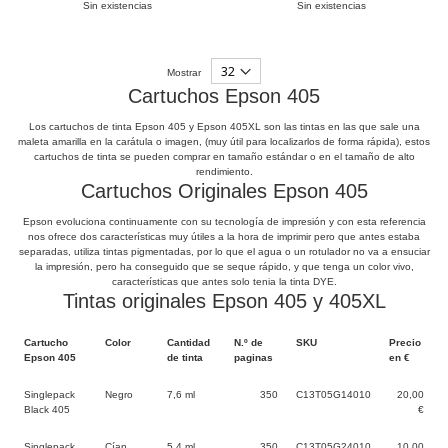
Sin existencias
Sin existencias
Mostrar
Cartuchos Epson 405
Los cartuchos de tinta Epson 405 y Epson 405XL son las tintas en las que sale una
maleta amarilla en la carátula o imagen, (muy útil para localizarlos de forma rápida), estos
cartuchos de tinta se pueden comprar en tamaño estándar o en el tamaño de alto
rendimiento.
Cartuchos Originales Epson 405
Epson evoluciona continuamente con su tecnología de impresión y con esta referencia
nos ofrece dos características muy útiles a la hora de imprimir pero que antes estaba
separadas, utiliza tintas pigmentadas, por lo que el agua o un rotulador no va a ensuciar
la impresión, pero ha conseguido que se seque rápido, y que tenga un color vivo,
características que antes solo tenia la tinta DYE.
Tintas originales Epson 405 y 405XL
Cartucho
Color
Cantidad
N.º de
SKU
Precio
Epson 405
de tinta
paginas
en €
Singlepack
Negro
7,6 ml
350
C13T05G14010
20,00
Black 405
€
Singlepack
Cían
5,4 ml
350
C13T05G24010
10,00