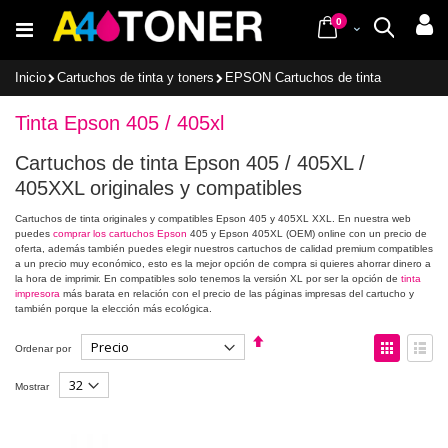
Ir
items
al
0
Cart
Buscar
contenido
Inicio
Cartuchos de tinta y toners
EPSON Cartuchos de tinta
Tinta Epson 405 / 405xl
Cartuchos de tinta Epson 405 / 405XL /
405XXL originales y compatibles
Cartuchos de tinta originales y compatibles Epson 405 y 405XL XXL. En nuestra web
puedes
comprar los cartuchos Epson
405 y Epson 405XL (OEM) online con un precio de
oferta, además también puedes elegir nuestros cartuchos de calidad premium compatibles
a un precio muy económico, esto es la mejor opción de compra si quieres ahorrar dinero a
la hora de imprimir. En compatibles solo tenemos la versión XL por ser la opción de
tinta
impresora
más barata en relación con el precio de las páginas impresas del cartucho y
también porque la elección más ecológica.
Fijar
Ver
Ordenar por
Dirección
como
Descendente
Parrilla
Lista
Mostrar