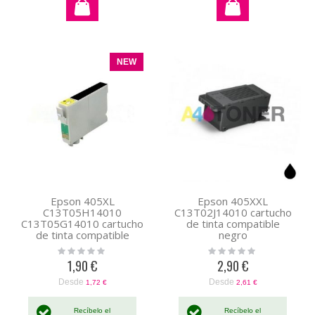
NEW
Epson 405XL
Epson 405XXL
C13T05H14010
C13T02J14010 cartucho
C13T05G14010 cartucho
de tinta compatible
de tinta compatible
negro
pigmentada negro
Rating:
Rating:
0%
0%
1,90 €
2,90 €
Desde
Desde
1,72 €
2,61 €
Recíbelo el
Recíbelo el