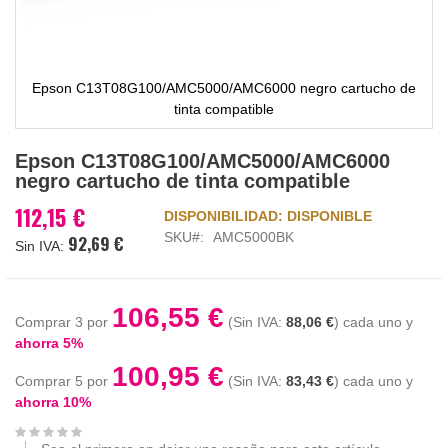
Epson C13T08G100/AMC5000/AMC6000 negro cartucho de
tinta compatible
Saltar
Epson C13T08G100/AMC5000/AMC6000
al
negro cartucho de tinta compatible
comienzo
de
112,15 €
DISPONIBILIDAD:
DISPONIBLE
la
SKU
AMC5000BK
92,69 €
galería
de
imágenes
106,55 €
Comprar 3 por
88,06 €
cada uno y
ahorra
5
%
100,95 €
Comprar 5 por
83,43 €
cada uno y
ahorra
10
%