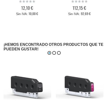
residual compatible
compatible
Rating:
Rating:
0%
0%
12,10 €
112,15 €
10,00 €
92,69 €
¡HEMOS ENCONTRADO OTROS PRODUCTOS QUE TE
PUEDEN GUSTAR!