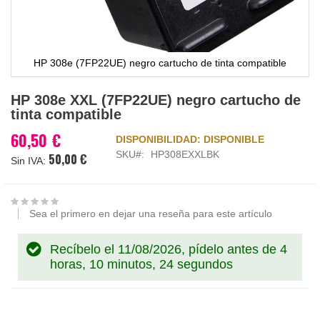
HP 308e (7FP22UE) negro cartucho de tinta compatible
Saltar
HP 308e XXL (7FP22UE) negro cartucho de
al
tinta compatible
comienzo
de
60,50 €
DISPONIBILIDAD:
DISPONIBLE
la
SKU
HP308EXXLBK
50,00 €
galería
de
imágenes
Sea el primero en dejar una reseña para este artículo
Recíbelo el 11/08/2026, pídelo antes de
4
horas, 10 minutos, 23 segundos