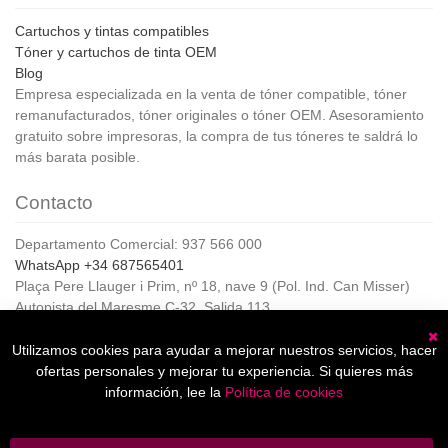
Cartuchos y tintas compatibles
Tóner y cartuchos de tinta OEM
Blog
Empresa especializada en la venta de tóner compatible, tóner
remanufacturados, tóner originales o tóner OEM. Asesoramiento
gratuito sobre impresoras, la compra de tus tóneres te saldrá lo
más barata posible.
Contacto
Departamento Comercial: 937 566 000
WhatsApp +34 687565401
Plaça Pere Llauger i Prim, nº 18, nave 9 (Pol. Ind. Can Misser)
Autopista del Maresme C-32, Salida 113
08360, Canet de Mar (Barcelona)
Horario de Atención al cliente:
Utilizamos cookies para ayudar a mejorar nuestros servicios, hacer
C
De lunes a jueves de 8:00 a 17:00,
ofertas personales y mejorar tu experiencia. Si quieres más
Viernes de 8:00 a 15:00
información, lee la
Política de cookies