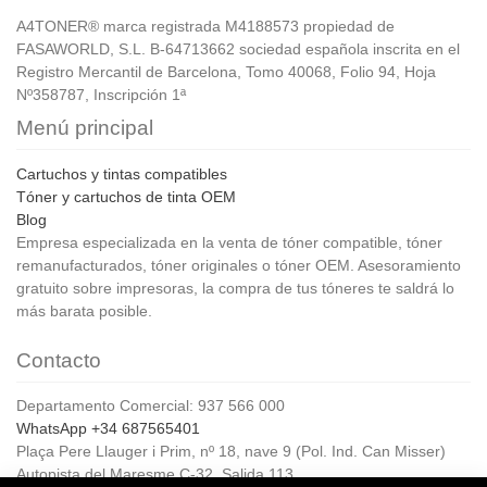
A4TONER® marca registrada M4188573 propiedad de
FASAWORLD, S.L. B-64713662 sociedad española inscrita en el
Registro Mercantil de Barcelona, Tomo 40068, Folio 94, Hoja
Nº358787, Inscripción 1ª
Menú principal
Cartuchos y tintas compatibles
Tóner y cartuchos de tinta OEM
Blog
Empresa especializada en la venta de tóner compatible, tóner
remanufacturados, tóner originales o tóner OEM. Asesoramiento
gratuito sobre impresoras, la compra de tus tóneres te saldrá lo
más barata posible.
Contacto
Departamento Comercial: 937 566 000
WhatsApp +34 687565401
Plaça Pere Llauger i Prim, nº 18, nave 9 (Pol. Ind. Can Misser)
Autopista del Maresme C-32, Salida 113