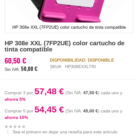
HP 308e XXL (7FP2UE) color cartucho de tinta compatible
Saltar
HP 308e XXL (7FP2UE) color cartucho de
al
tinta compatible
comienzo
de
60,50 €
DISPONIBILIDAD:
DISPONIBLE
la
SKU
HP308EXXLTRI
50,00 €
galería
de
imágenes
57,48 €
Comprar 3 por
47,50 €
cada uno y
ahorra
5
%
54,45 €
Comprar 5 por
45,00 €
cada uno y
ahorra
10
%
Sea el primero en dejar una reseña para este artículo