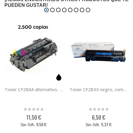
PUEDEN GUSTAR!
Toner CF280A alternativo, compatible al toner original HP CF280A ( 80A ) Negro
Toner CF283X negro, compatible del toner original hp CF283X 83X
Rating:
Rating:
0%
0%
11,50 €
6,50 €
9,50 €
5,37 €