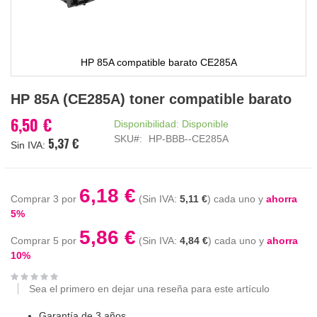
HP 85A compatible barato CE285A
Saltar
HP 85A (CE285A) toner compatible barato
al
comienzo
6,50 €
Disponibilidad:
Disponible
de
SKU
HP-BBB--CE285A
5,37 €
la
galería
de
imágenes
6,18 €
Comprar 3 por
5,11 €
cada uno y
ahorra
5
%
5,86 €
Comprar 5 por
4,84 €
cada uno y
ahorra
10
%
Sea el primero en dejar una reseña para este artículo
Garantía de 3 años.