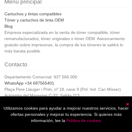
Menú principal
Cartuchos y tintas compatibles
Tóner y cartuchos de tinta OEM
Blog
Empresa especializada en la venta de tóner compatible, tóner
remanufacturados, tóner originales o tóner OEM. Asesoramiento
gratuito sobre impresoras, la compra de tus tóneres te saldrá lo
más barata posible.
Contacto
Departamento Comercial: 937 566 000
WhatsApp +34 687565401
Plaça Pere Llauger i Prim, nº 18, nave 9 (Pol. Ind. Can Misser)
Autopista del Maresme C-32, Salida 113
08360, Canet de Mar (Barcelona)
Horario de Atención al cliente:
Utilizamos cookies para ayudar a mejorar nuestros servicios, hacer
C
De lunes a jueves de 8:00 a 17:00,
ofertas personales y mejorar tu experiencia. Si quieres más
Viernes de 8:00 a 15:00
información, lee la
Política de cookies