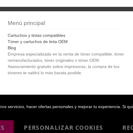
Menú principal
Cartuchos y tintas compatibles
Tóner y cartuchos de tinta OEM
Blog
Empresa especializada en la venta de tóner compatible, tóner
remanufacturados, tóner originales o tóner OEM.
Asesoramiento gratuito sobre impresoras, la compra de tus
tóneres te saldrá lo más barata posible.
Bol
os servicios, hacer ofertas personales y mejorar tu experiencia. Si qu
ES
PERSONALIZAR COOKIES
RE