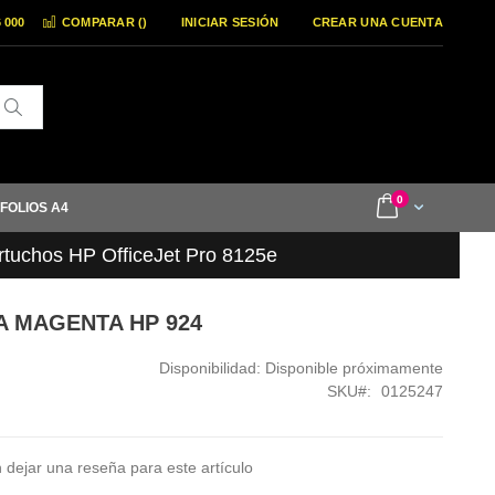
6 000
COMPARAR (
)
INICIAR SESIÓN
CREAR UNA CUENTA
Buscar
items
0
Cart
 FOLIOS A4
rtuchos HP OfficeJet Pro 8125e
TA MAGENTA HP 924
Disponibilidad:
Disponible próximamente
SKU
0125247
 dejar una reseña para este artículo