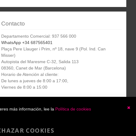
Contacto
Departamento Comercial: 937 566 000
WhatsApp +34 687565401
Plaça Pere Llauger i Prim, nº 18, nave 9 (Pol. Ind. Can
Misser)
Autopista del Maresme C-32, Salida 113
08360, Canet de Mar (Barcelona)
Horario de Atención al cliente:
De lunes a jueves de 8:00 a 17:00,
Viernes de 8:00 a 15:00
Boletín
etín informativo
Suscribirse
ieres más información, lee la
Política de cookies
informativo
Ce
He leído y acepto la
política de privacidad
CHAZAR COOKIES