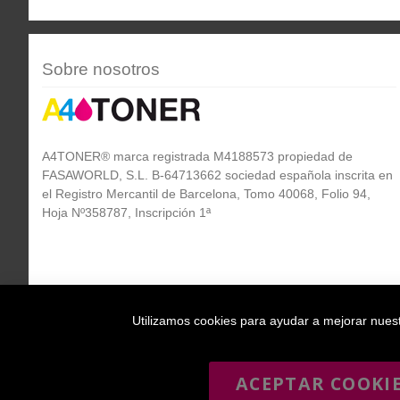
Sobre nosotros
A4TONER® marca registrada M4188573 propiedad de
FASAWORLD, S.L. B-64713662 sociedad española inscrita en
el Registro Mercantil de Barcelona, Tomo 40068, Folio 94,
Hoja Nº358787, Inscripción 1ª
Utilizamos cookies para ayudar a mejorar nuestr
ACEPTAR COOKI