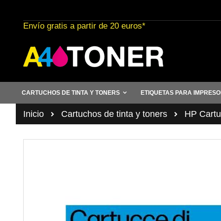
Ir
al
Envío gratis a partir de 20 euros*
contenido
CARTUCHOS DE TINTA Y TONERS
ETIQUETAS PARA IMPRES
Inicio
Cartuchos de tinta y toners
HP Cartuc
Saltar
al
final
de
la
galería
de
imágenes