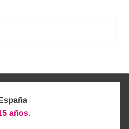
 España
15 años.