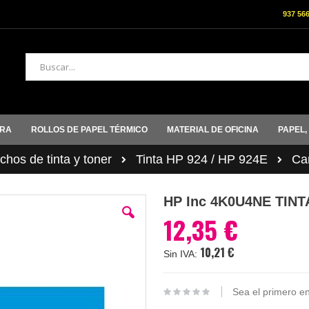
937 56
Buscar
ORA
ROLLOS DE PAPEL TÉRMICO
MATERIAL DE OFICINA
PAPEL,
hos de tinta y toner
Tinta HP 924 / HP 924E
Ca
HP Inc 4K0U4NE TIN
12,35 €
10,21 €
Sea el primero en