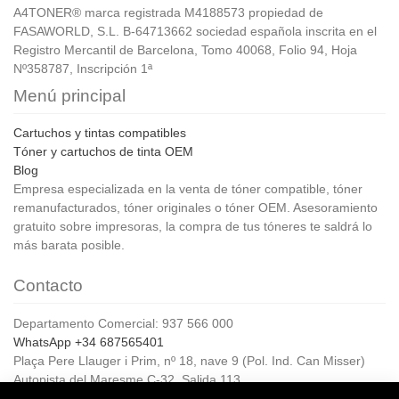
A4TONER® marca registrada M4188573 propiedad de
FASAWORLD, S.L. B-64713662 sociedad española inscrita en el
Registro Mercantil de Barcelona, Tomo 40068, Folio 94, Hoja
Nº358787, Inscripción 1ª
Menú principal
Cartuchos y tintas compatibles
Tóner y cartuchos de tinta OEM
Blog
Empresa especializada en la venta de tóner compatible, tóner
remanufacturados, tóner originales o tóner OEM. Asesoramiento
gratuito sobre impresoras, la compra de tus tóneres te saldrá lo
más barata posible.
Contacto
Departamento Comercial: 937 566 000
WhatsApp +34 687565401
Plaça Pere Llauger i Prim, nº 18, nave 9 (Pol. Ind. Can Misser)
Autopista del Maresme C-32, Salida 113
08360, Canet de Mar (Barcelona)