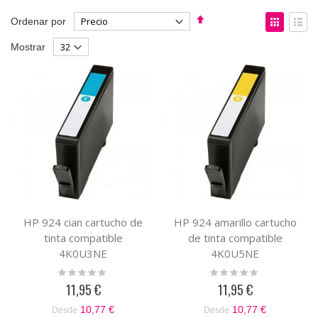
Fijar
Ver
Ordenar por
Dirección
como
Parrilla
List
Mostrar
Descendente
HP 924 cian cartucho de
HP 924 amarillo cartucho
tinta compatible
de tinta compatible
4K0U3NE
4K0U5NE
Rating:
Rating:
0%
0%
11,95 €
11,95 €
10,77 €
10,77 €
Desde
Desde