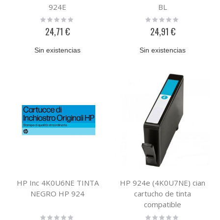
924E
BL
Rating:
Rating:
0%
0%
24,71 €
24,91 €
Sin existencias
Sin existencias
HP Inc 4K0U6NE TINTA
HP 924e (4K0U7NE) cian
NEGRO HP 924
cartucho de tinta
compatible
Rating:
Rating: