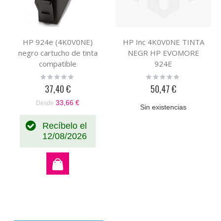
HP 924e (4K0V0NE)
HP Inc 4K0V0NE TINTA
negro cartucho de tinta
NEGR HP EVOMORE
compatible
924E
Rating:
Rating:
0%
0%
37,40 €
50,47 €
33,66 €
Desde
Sin existencias
Recíbelo el
12/08/2026