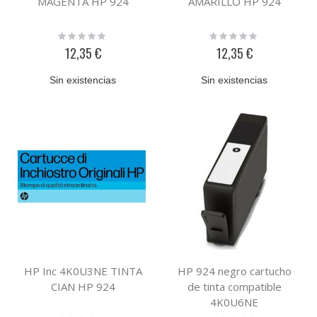
MAGENTA HP 924
AMARILLO HP 924
Rating:
Rating:
0%
0%
12,35 €
12,35 €
Sin existencias
Sin existencias
HP Inc 4K0U3NE TINTA
HP 924 negro cartucho
CIAN HP 924
de tinta compatible
4K0U6NE