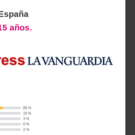
 España
15 años.