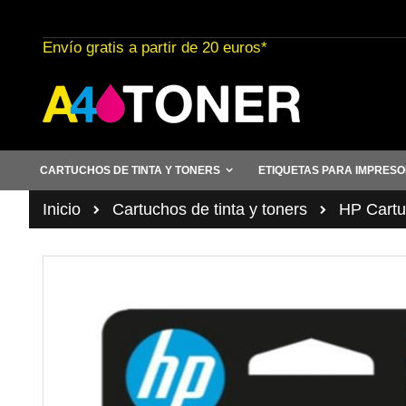
Ir
al
Envío gratis a partir de 20 euros*
contenido
CARTUCHOS DE TINTA Y TONERS
ETIQUETAS PARA IMPRES
Inicio
Cartuchos de tinta y toners
HP Cartuc
Saltar
al
final
de
la
galería
de
imágenes