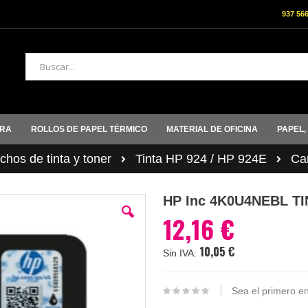
937 56
Buscar
ORA
ROLLOS DE PAPEL TÉRMICO
MATERIAL DE OFICINA
PAPEL,
hos de tinta y toner
Tinta HP 924 / HP 924E
Ca
HP Inc 4K0U4NEBL T
12,16 €
10,05 €
Sea el primero en