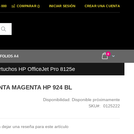
6 000
COMPARAR (
)
INICIAR SESIÓN
CREAR UNA CUENTA
Buscar
items
0
Cart
 FOLIOS A4
rtuchos HP OfficeJet Pro 8125e
INTA MAGENTA HP 924 BL
Disponibilidad:
Disponible próximamente
SKU
0125222
 dejar una reseña para este artículo