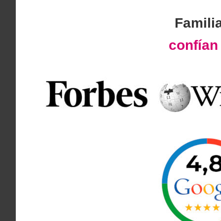
Famili
confía