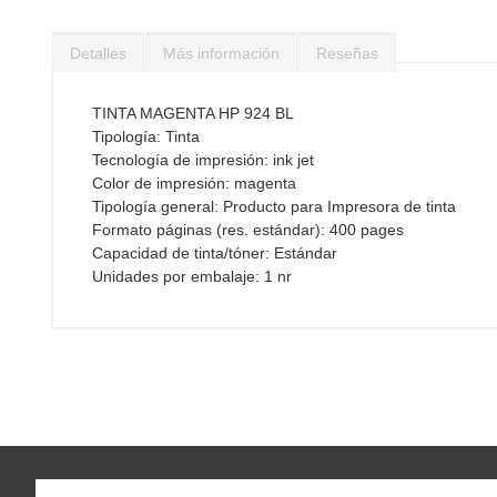
Saltar
al
Detalles
Más información
Reseñas
comienzo
de
la
TINTA MAGENTA HP 924 BL
galería
Tipología: Tinta
de
Tecnología de impresión: ink jet
imágenes
Color de impresión: magenta
Tipología general: Producto para Impresora de tinta
Formato páginas (res. estándar): 400 pages
Capacidad de tinta/tóner: Estándar
Unidades por embalaje: 1 nr