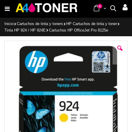
Ir
items
0
Cart
Buscar
al
contenido
Inicio
Cartuchos de tinta y toners
HP Cartuchos de tinta y toner
Tinta HP 924 / HP 924E
Cartuchos HP OfficeJet Pro 8125e
Saltar
al
final
de
la
galería
de
imágenes