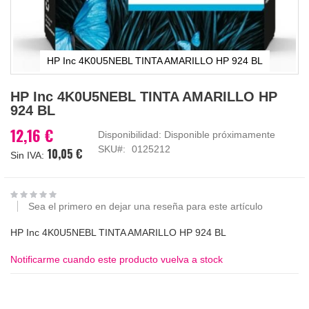
HP Inc 4K0U5NEBL TINTA AMARILLO HP 924 BL
Saltar
HP Inc 4K0U5NEBL TINTA AMARILLO HP
al
924 BL
comienzo
de
12,16 €
Disponibilidad:
Disponible próximamente
la
SKU
0125212
10,05 €
galería
de
imágenes
Sea el primero en dejar una reseña para este artículo
HP Inc 4K0U5NEBL TINTA AMARILLO HP 924 BL
Notificarme cuando este producto vuelva a stock