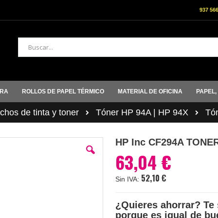
937 56
Buscar
ORA
ROLLOS DE PAPEL TÉRMICO
MATERIAL DE OFICINA
PAPEL,
hos de tinta y toner
Tóner HP 94A | HP 94X
Tó
HP Inc CF294A TONE
63,04 €
52,10 €
¿Quieres ahorrar? Te 
porque es igual de bu