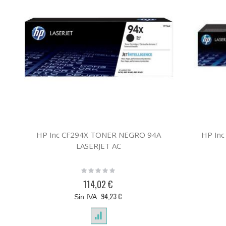
HP Inc CF294X TONER NEGRO 94A
HP In
LASERJET AC
Rating:
0%
114,02 €
94,23 €