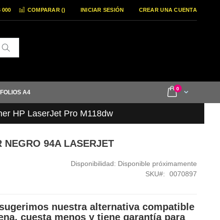
6 000
COMPARAR (
)
INICIAR SESIÓN
CREAR UNA CUENTA
Buscar
items
0
Cart
 FOLIOS A4
ner HP LaserJet Pro M118dw
R NEGRO 94A LASERJET
Disponibilidad:
Disponible próximamente
SKU
0070897
sugerimos nuestra alternativa compatible
ena, cuesta menos y tiene garantía para