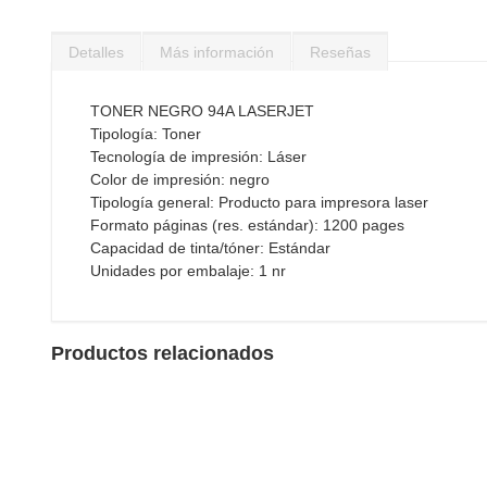
Saltar
al
Detalles
Más información
Reseñas
comienzo
de
la
TONER NEGRO 94A LASERJET
galería
Tipología: Toner
de
Tecnología de impresión: Láser
imágenes
Color de impresión: negro
Tipología general: Producto para impresora laser
Formato páginas (res. estándar): 1200 pages
Capacidad de tinta/tóner: Estándar
Unidades por embalaje: 1 nr
Productos relacionados