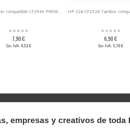
HP 94X Toner compatible CF294X PREMIUM (2.8K)
Rating:
Rating:
0%
0%
7,90 €
6,90 €
6,53 €
5,70 €
as, empresas y creativos de toda