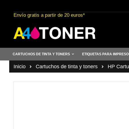
Ir
al
Envío gratis a partir de 20 euros*
contenido
CARTUCHOS DE TINTA Y TONERS
ETIQUETAS PARA IMPRES
Inicio
Cartuchos de tinta y toners
HP Cartuc
Saltar
al
final
de
la
galería
de
imágenes