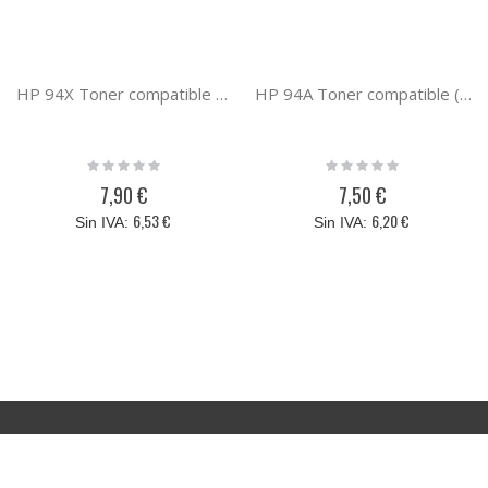
HP 94X Toner compatible CF294X PREMIUM (2.8K)
HP 94A Toner compatible (CF294A)
Rating:
Rating:
0%
0%
7,90 €
7,50 €
6,53 €
6,20 €