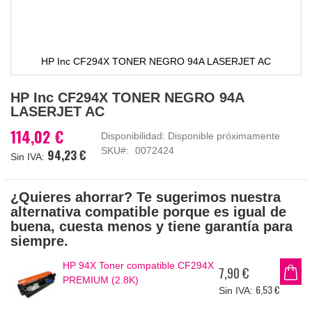
HP Inc CF294X TONER NEGRO 94A LASERJET AC
Saltar
HP Inc CF294X TONER NEGRO 94A
al
LASERJET AC
comienzo
de
114,02 €
Disponibilidad:
Disponible próximamente
la
SKU
0072424
94,23 €
galería
de
imágenes
¿Quieres ahorrar? Te sugerimos nuestra
alternativa compatible porque es igual de
buena, cuesta menos y tiene garantía para
siempre.
HP 94X Toner compatible CF294X
7,90 €
PREMIUM (2.8K)
6,53 €