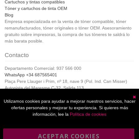
Cartuchos y tintas compatibles
Tóner y cartuchos de tinta OEM
Blog
Empresa especializada en la venta de tóner compatible, tóner
remanufacturados, tóner originales o tóner OEM. Asesoramiento
gratuito sobre impresoras, la compra de tus tóneres te saldrá lo
más barata posible.
Contacto
Departamento Comercial: 937 566 000
WhatsApp +34 687565401
Plaça Pere Llauger i Prim, nº 18, nave 9 (Pol. Ind. Can Misser)
Autopista del Maresme C-32, Salida 113
08360, Canet de Mar (Barcelona)
Horario de Atención al cliente:
Utilizamos cookies para ayudar a mejorar nuestros servicios, hacer
C
De lunes a jueves de 8:00 a 17:00,
ofertas personales y mejorar tu experiencia. Si quieres más
Viernes de 8:00 a 15:00
información, lee la
Política de cookies
ACEPTAR COOKIES