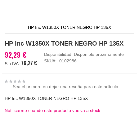
HP Inc W1350X TONER NEGRO HP 135X
Saltar
HP Inc W1350X TONER NEGRO HP 135X
al
comienzo
92,29 €
Disponibilidad:
Disponible próximamente
de
SKU
0102986
76,27 €
la
galería
de
imágenes
Sea el primero en dejar una reseña para este artículo
HP Inc W1350X TONER NEGRO HP 135X
Notificarme cuando este producto vuelva a stock