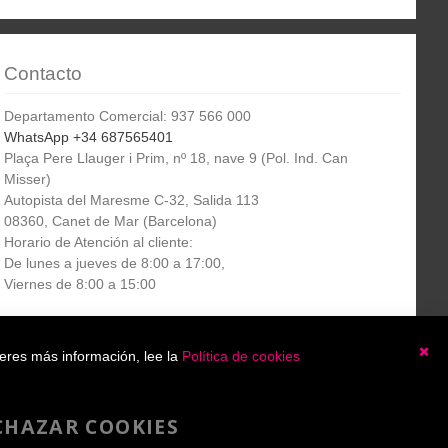
Contacto
Departamento Comercial: 937 566 000
WhatsApp +34 687565401
Plaça Pere Llauger i Prim, nº 18, nave 9 (Pol. Ind. Can
Misser)
Autopista del Maresme C-32, Salida 113
08360, Canet de Mar (Barcelona)
Horario de Atención al cliente:
De lunes a jueves de 8:00 a 17:00,
Viernes de 8:00 a 15:00
Boletín
etín informativo
Suscribirse
ieres más información, lee la
Política de cookies
informativo
Ce
He leído y acepto la
política de privacidad
CHAZAR COOKIES
Copyright 2007-2025 - A4toner®