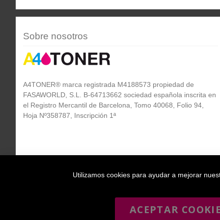
Sobre nosotros
A4TONER® marca registrada M4188573 propiedad de
FASAWORLD, S.L. B-64713662 sociedad española inscrita en
el Registro Mercantil de Barcelona, Tomo 40068, Folio 94,
Hoja Nº358787, Inscripción 1ª
Utilizamos cookies para ayudar a mejorar nuestr
ACEPTAR COOKI