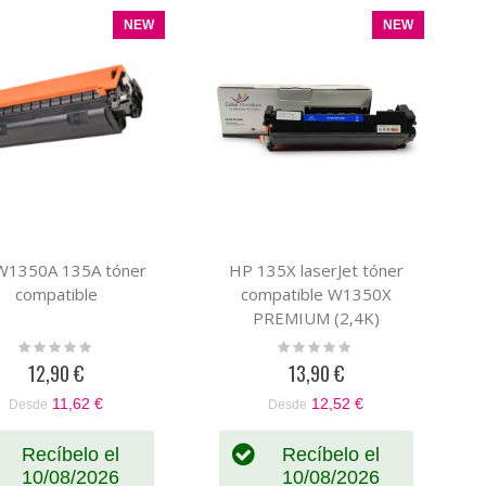
NEW
NEW
W1350A 135A tóner
HP 135X laserJet tóner
compatible
compatible W1350X
PREMIUM (2,4K)
Rating:
Rating:
0%
0%
12,90 €
13,90 €
11,62 €
12,52 €
Desde
Desde
Recíbelo el
Recíbelo el
10/08/2026
10/08/2026