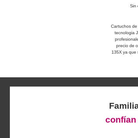
Sin 
Cartuchos de 
tecnologia J
profesional
precio de 
135X ya que 
Famili
confía