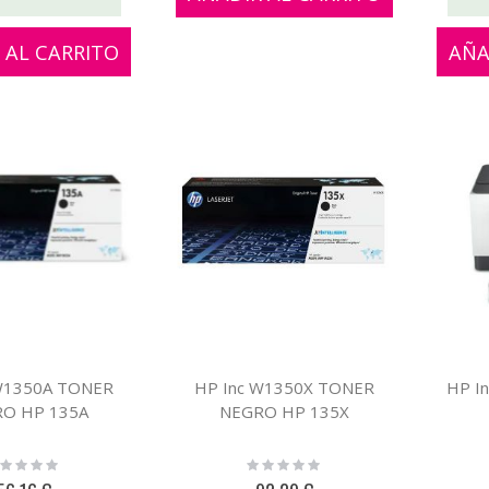
 AL CARRITO
AÑA
W1350A TONER
HP Inc W1350X TONER
HP I
O HP 135A
NEGRO HP 135X
ting:
Rating:
%
0%