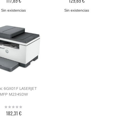
117,89 €
129,65 €
Sin existencias
Sin existencias
nc 6GX01F LASERJET
MFP M234SDW
Rating:
0%
182,31 €