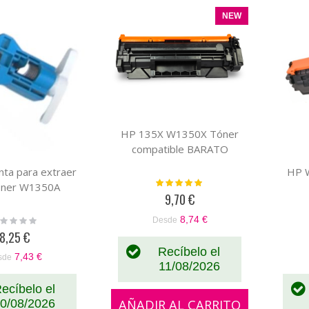
Parrilla
Lista
Descendente
NEW
HP 135X W1350X Tóner
compatible BARATO
ta para extraer
HP 
Valoración:
tóner W1350A
100%
9,70 €
8,74 €
ting:
Desde
%
8,25 €
Recíbelo el
7,43 €
sde
11/08/2026
ecíbelo el
AÑADIR AL CARRITO
0/08/2026