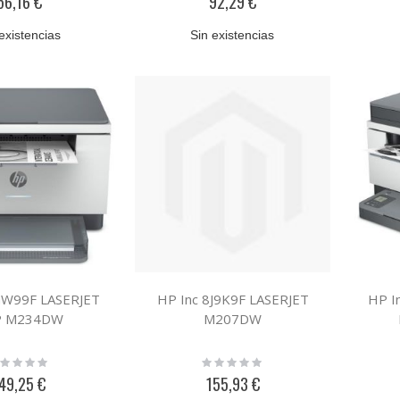
56,16 €
92,29 €
existencias
Sin existencias
GW99F LASERJET
HP Inc 8J9K9F LASERJET
HP I
P M234DW
M207DW
ting:
Rating:
%
0%
49,25 €
155,93 €