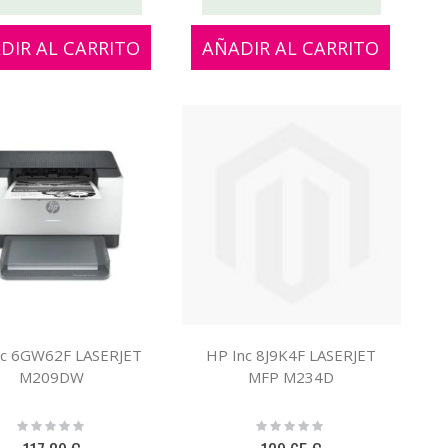
DIR AL CARRITO
AÑADIR AL CARRITO
nc 6GW62F LASERJET
HP Inc 8J9K4F LASERJET
M209DW
MFP M234D
Rating:
Rating:
0%
0%