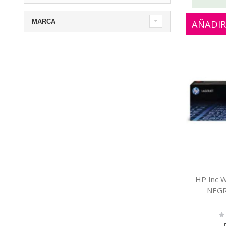
MARCA
AÑADIR
HP Inc 
NEGR
Ra
0