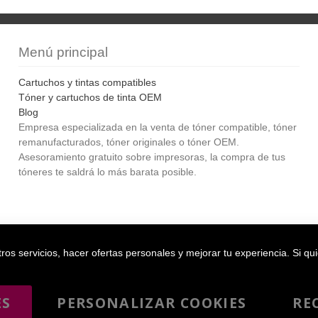
Menú principal
Cartuchos y tintas compatibles
Tóner y cartuchos de tinta OEM
Blog
Empresa especializada en la venta de tóner compatible, tóner
remanufacturados, tóner originales o tóner OEM.
Asesoramiento gratuito sobre impresoras, la compra de tus
tóneres te saldrá lo más barata posible.
Bol
os servicios, hacer ofertas personales y mejorar tu experiencia. Si qu
ES
PERSONALIZAR COOKIES
RE