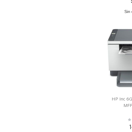
Sin 
HP Inc 6
MF
Ra
0
1