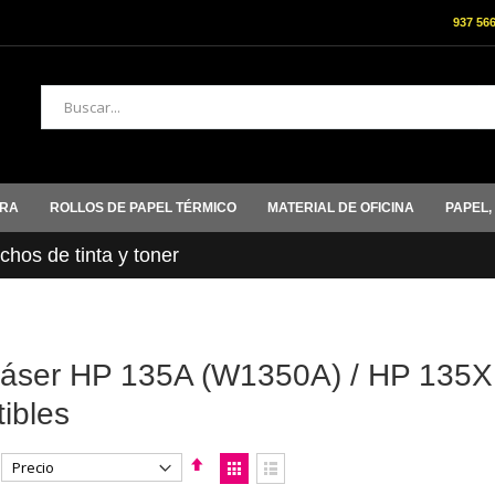
937 56
Buscar
ORA
ROLLOS DE PAPEL TÉRMICO
MATERIAL DE OFICINA
PAPEL,
hos de tinta y toner
láser HP 135A (W1350A) / HP 135X 
ibles
Fijar
Ver
Dirección
como