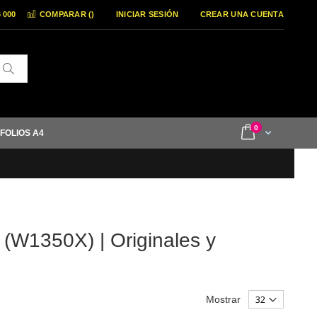
6 000
COMPARAR (
)
INICIAR SESIÓN
CREAR UNA CUENTA
Buscar
items
0
Cart
 FOLIOS A4
(W1350X) | Originales y
Mostrar