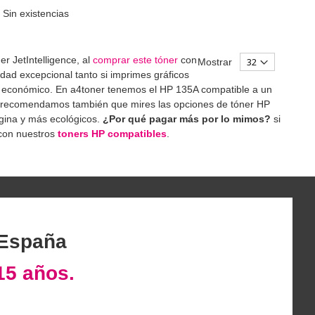
Sin existencias
r JetIntelligence, al
comprar este tóner
con
Mostrar
idad excepcional tanto si imprimes gráficos
s económico. En a4toner tenemos el HP 135A compatible a un
Te recomendamos también que mires las opciones de tóner HP
gina y más ecológicos.
¿Por qué pagar más por lo mimos?
si
 con nuestros
toners HP compatibles
.
 España
15 años.