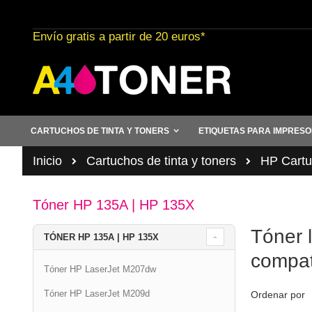
Ir
al
Envío gratis a partir de 20 euros*
contenido
CARTUCHOS DE TINTA Y TONERS
ETIQUETAS PARA IMPRES
Inicio
Cartuchos de tinta y toners
HP Cartuc
Tóner HP 135A | HP 135X
Tóner 
TÓNER HP 135A | HP 135X
compat
Tóner HP LaserJet M207dw
Tóner HP LaserJet M209d
Ordenar por