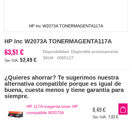
HP Inc W2073A TONERMAGENTA117A
Saltar
HP Inc W2073A TONERMAGENTA117A
al
comienzo
63,51 €
Disponibilidad:
Disponible próximamente
de
SKU
0065127
52,49 €
la
galería
de
¿Quieres ahorrar? Te sugerimos nuestra
imágenes
alternativa compatible porque es igual de
buena, cuesta menos y tiene garantía para
siempre.
HP 117A magenta toner HP
8,49 €
compatible W2073A
7,02 €