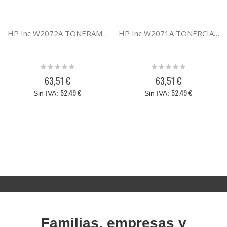
HP Inc W2072A TONERAMARILLO117A
HP Inc W2071A TONERCIAN117A
Rating:
Rating:
0%
0%
63,51 €
63,51 €
52,49 €
52,49 €
Familias, empresas y