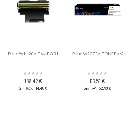
HP Inc W1120A TAMBOR120A
HP Inc W2072A TONERAMARILLO117A
Rating:
Rating:
0%
0%
138,42 €
63,51 €
114,40 €
52,49 €