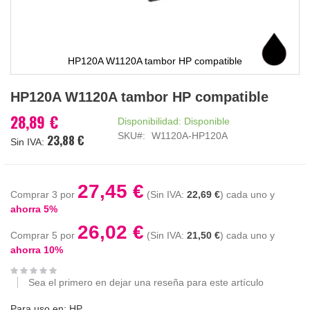
HP120A W1120A tambor HP compatible
Saltar
HP120A W1120A tambor HP compatible
al
comienzo
28,89 €
Disponibilidad:
Disponible
de
SKU
W1120A-HP120A
23,88 €
la
galería
de
imágenes
27,45 €
Comprar 3 por
22,69 €
cada uno y
ahorra
5
%
26,02 €
Comprar 5 por
21,50 €
cada uno y
ahorra
10
%
Sea el primero en dejar una reseña para este artículo
Para uso en: HP