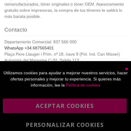
remanufacturados, tóner originales o tóner OEM. Asesoramiento
gratuito sobre impresoras, la compra de tus tóneres te saldrá lo
más barata posible.
Contacto
Departamento Comercial: 937 566 000
WhatsApp +34 687565401
Plaça Pere Llauger i Prim, nº 18, nave 9 (Pol. Ind. Can Misser)
Autopista del Maresme C-32, Salida 113
08360, Canet de Mar (Barcelona)
Horario de Atención al cliente:
Utilizamos cookies para ayudar a mejorar nuestros servicios, hacer
C
De lunes a jueves de 8:00 a 17:00,
ofertas personales y mejorar tu experiencia. Si quieres más
Viernes de 8:00 a 15:00
información, lee la
Política de cookies
ACEPTAR COOKIES
Boletín
Suscribirse
informativo
PERSONALIZAR COOKIES
He leído y acepto la
política de privacidad