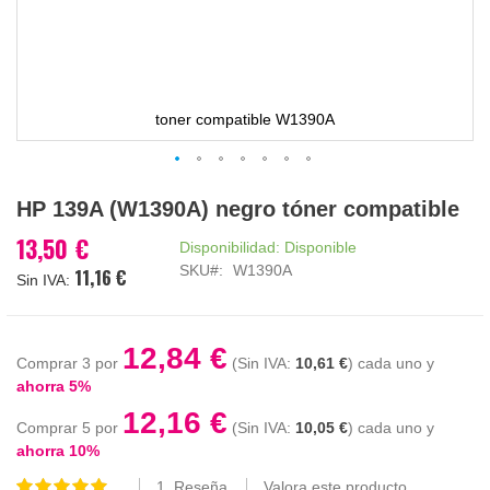
toner compatible W1390A
Saltar
HP 139A (W1390A) negro tóner compatible
al
comienzo
13,50 €
Disponibilidad:
Disponible
de
SKU
W1390A
11,16 €
la
galería
de
imágenes
12,84 €
Comprar 3 por
10,61 €
cada uno y
ahorra
5
%
12,16 €
Comprar 5 por
10,05 €
cada uno y
ahorra
10
%
1
Reseña
Valora este producto
Valoración: