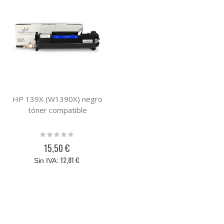
HP 139X (W1390X) negro
tóner compatible
Rating:
0%
15,50 €
12,81 €