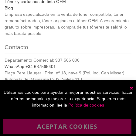
Tóner y cartuchos de tinta OEM
Blog
Empresa especializada en la venta de tóner compatible, tóner
remanufacturados, tóner originales o tóner OEM. Asesoramiento
gratuito sobre impresoras, la compra de tus tóneres te saldrá lo
más barata posible.
Contacto
Departamento Comercial: 937 566 000
WhatsApp +34 687565401
Plaça Pere Llauger i Prim, nº 18, nave 9 (Pol. Ind. Can Misser)
Autopista del Maresme C-32, Salida 113
08360, Canet de Mar (Barcelona)
Horario de Atención al cliente:
Utilizamos cookies para ayudar a mejorar nuestros servicios, hacer
C
De lunes a jueves de 8:00 a 17:00,
ofertas personales y mejorar tu experiencia. Si quieres más
Viernes de 8:00 a 15:00
información, lee la
Política de cookies
ACEPTAR COOKIES