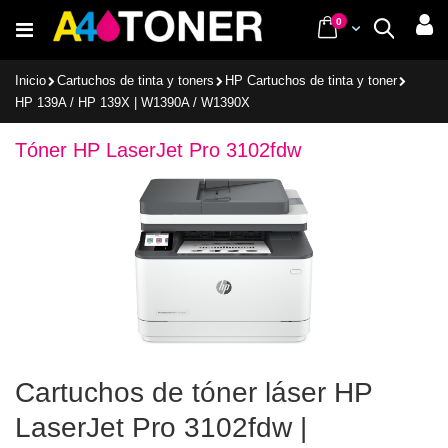
Ir
items
0
Cart
Buscar
al
contenido
Inicio
Cartuchos de tinta y toners
HP Cartuchos de tinta y toner
HP 139A / HP 139X | W1390A / W1390X
Tóner HP LaserJet Pro 3102fdw
Cartuchos de tóner láser HP
LaserJet Pro 3102fdw |