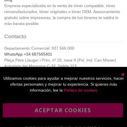
Empresa especializada en la venta de tóner compatible, tóner
remanufacturados, tóner originales o tóner OEM. Asesoramiento
gratuito sobre impresoras, la compra de tus tóneres te saldrá lo
más barata posible.
Contacto
Departamento Comercial: 937 566 000
WhatsApp +34 687565401
Plaça Pere Llauger i Prim, nº 18, nave 9 (Pol. Ind. Can Misser)
Autopista del Maresme C-32, Salida 113
08360, Canet de Mar (Barcelona)
Horario de Atención al cliente:
Utilizamos cookies para ayudar a mejorar nuestros servicios, hacer
C
De lunes a jueves de 8:00 a 17:00,
ofertas personales y mejorar tu experiencia. Si quieres más
Viernes de 8:00 a 15:00
información, lee la
Política de cookies
ACEPTAR COOKIES
Boletín
Suscribirse
informativo