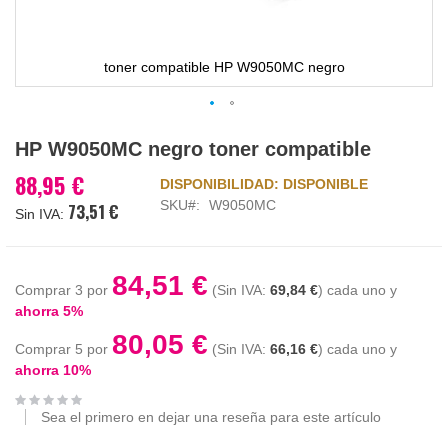
toner compatible HP W9050MC negro
Saltar
HP W9050MC negro toner compatible
al
comienzo
88,95 €
DISPONIBILIDAD:
DISPONIBLE
de
SKU
W9050MC
73,51 €
la
galería
de
imágenes
84,51 €
Comprar 3 por
69,84 €
cada uno y
ahorra
5
%
80,05 €
Comprar 5 por
66,16 €
cada uno y
ahorra
10
%
Sea el primero en dejar una reseña para este artículo