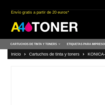
Ir
al
Envío gratis a partir de 20 euros*
contenido
CARTUCHOS DE TINTA Y TONERS
ETIQUETAS PARA IMPRES
Inicio
Cartuchos de tinta y toners
KONICA
Saltar
al
final
de
la
galería
de
imágenes