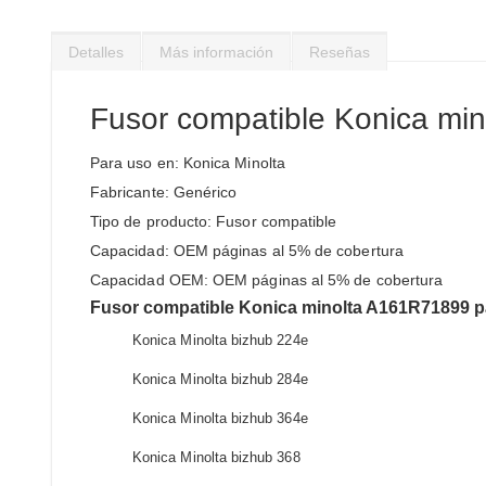
Saltar
al
Detalles
Más información
Reseñas
comienzo
de
la
Fusor compatible Konica mi
galería
de
Para uso en: Konica Minolta
imágenes
Fabricante: Genérico
Tipo de producto: Fusor compatible
Capacidad: OEM páginas al 5% de cobertura
Capacidad OEM: OEM páginas al 5% de cobertura
Fusor compatible Konica minolta A161R71899 pa
Konica Minolta bizhub 224e
Konica Minolta bizhub 284e
Konica Minolta bizhub 364e
Konica Minolta bizhub 368