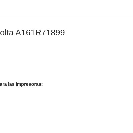
nolta A161R71899
ra las impresoras: