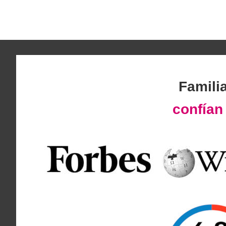
Famili
confía