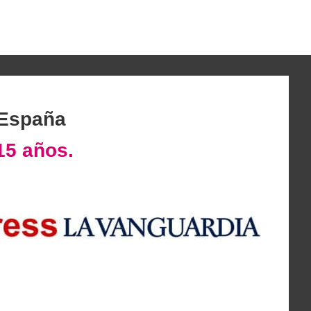
 España
15 años.