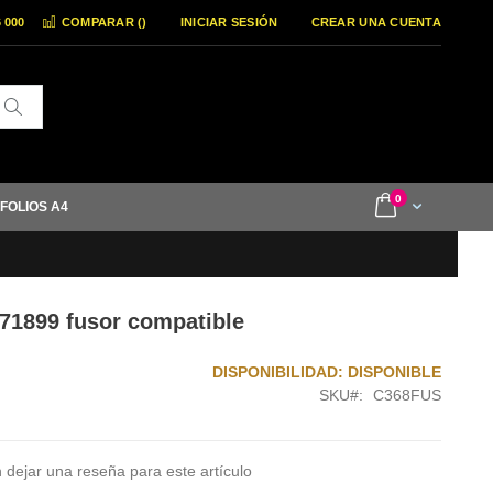
6 000
COMPARAR (
)
INICIAR SESIÓN
CREAR UNA CUENTA
Buscar
items
0
Cart
 FOLIOS A4
71899 fusor compatible
DISPONIBILIDAD:
DISPONIBLE
SKU
C368FUS
 dejar una reseña para este artículo