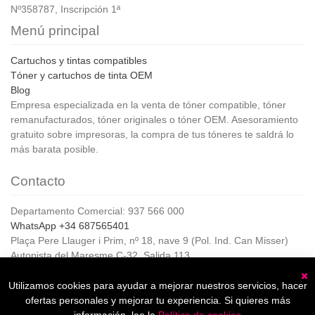
Nº358787, Inscripción 1ª
Menú principal
Cartuchos y tintas compatibles
Tóner y cartuchos de tinta OEM
Blog
Empresa especializada en la venta de tóner compatible, tóner
remanufacturados, tóner originales o tóner OEM. Asesoramiento
gratuito sobre impresoras, la compra de tus tóneres te saldrá lo
más barata posible.
Contacto
Departamento Comercial: 937 566 000
WhatsApp +34 687565401
Plaça Pere Llauger i Prim, nº 18, nave 9 (Pol. Ind. Can Misser)
Autopista del Maresme C-32, Salida 113
08360, Canet de Mar (Barcelona)
Horario de Atención al cliente:
Utilizamos cookies para ayudar a mejorar nuestros servicios, hacer
C
De lunes a jueves de 8:00 a 17:00,
ofertas personales y mejorar tu experiencia. Si quieres más
Viernes de 8:00 a 15:00