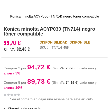
Konica minolta ACYP030 (TN714) negro tóner compatible
Saltar
Konica minolta ACYP030 (TN714) negro
al
tóner compatible
comienzo
de
99,70 €
DISPONIBILIDAD:
DISPONIBLE
la
SKU
TN714-45K
82,40 €
galería
de
imágenes
94,72 €
Comprar 3 por
78,28 €
cada uno y
ahorra
5
%
89,73 €
Comprar 5 por
74,16 €
cada uno y
ahorra
10
%
Sea el primero en dejar una reseña para este artículo
Garantía
de por vida.