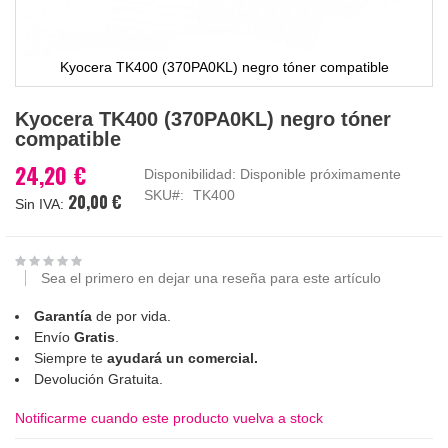
Kyocera TK400 (370PA0KL) negro tóner compatible
Saltar
Kyocera TK400 (370PA0KL) negro tóner
al
compatible
comienzo
de
24,20 €
Disponibilidad:
Disponible próximamente
la
SKU
TK400
20,00 €
galería
de
imágenes
Sea el primero en dejar una reseña para este artículo
Garantía
de por vida.
Envío
Gratis
.
Siempre te
ayudará un comercial.
Devolución Gratuita.
Notificarme cuando este producto vuelva a stock