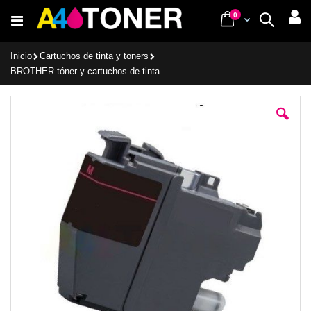
Ir
items
0
Cart
Buscar
al
contenido
Inicio
Cartuchos de tinta y toners
BROTHER tóner y cartuchos de tinta
Saltar
al
final
de
la
galería
de
imágenes