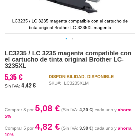
LC3235 / LC 3235 magenta compatible con el cartucho de
tinta original Brother LC-3235XL magenta
Saltar
LC3235 / LC 3235 magenta compatible con
al
el cartucho de tinta original Brother LC-
comienzo
3235XL
de
la
5,35 €
DISPONIBILIDAD:
DISPONIBLE
galería
SKU
LC3235XLM
4,42 €
de
imágenes
5,08 €
Comprar 3 por
4,20 €
cada uno y
ahorra
5
%
4,82 €
Comprar 5 por
3,98 €
cada uno y
ahorra
10
%