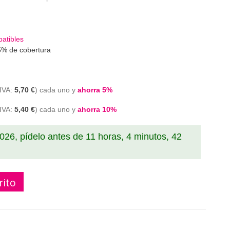
atibles
5% de cobertura
5,70 €
cada uno y
ahorra
5
%
5,40 €
cada uno y
ahorra
10
%
2026, pídelo antes de
11 horas, 4 minutos, 41
rito
ible con el cartucho de tinta original Brother LC-3239XL