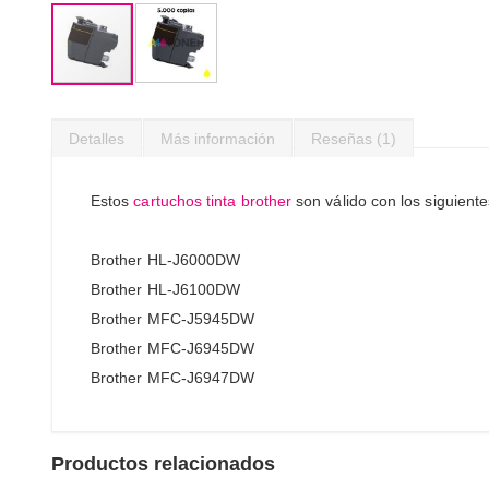
Saltar
al
Detalles
Más información
Reseñas
1
comienzo
de
la
Estos
cartuchos tinta brother
son válido con los siguient
galería
de
imágenes
Brother HL-J6000DW
Brother HL-J6100DW
Brother MFC-J5945DW
Brother MFC-J6945DW
Brother MFC-J6947DW
Productos relacionados